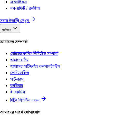
লজিস্টিকস
নন-প্রফিট / এনজিও
সকল ইন্ডাস্ট্রি দেখুন
প্রতিষ্ঠান
আমাদের সম্পর্কে
মেটামরফোসিস লিমিটেড সম্পর্কে
আমাদের টিম
আমাদের সার্টিফাইড কনসালট্যান্টস
পোর্টফোলিও
পার্টনারস
ক্যারিয়ার
ইনসাইটস
মিটিং শিডিউল করুন
আমাদের সাথে যোগাযোগ