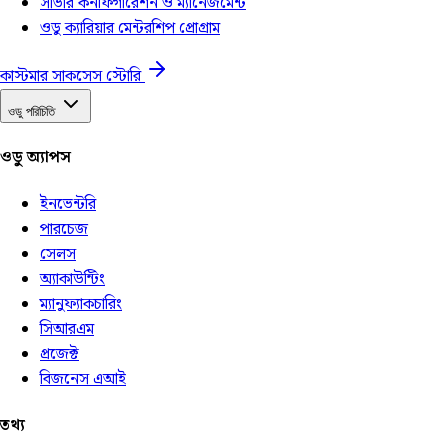
সার্ভার কনফিগারেশন ও ম্যানেজমেন্ট
ওডু ক্যারিয়ার মেন্টরশিপ প্রোগ্রাম
কাস্টমার সাকসেস স্টোরি
ওডু পরিচিতি
ওডু অ্যাপস
ইনভেন্টরি
পারচেজ
সেলস
অ্যাকাউন্টিং
ম্যানুফ্যাকচারিং
সিআরএম
প্রজেক্ট
বিজনেস এআই
তথ্য