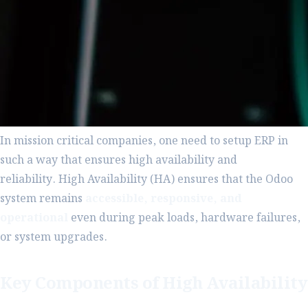
In mission critical companies, one need to setup ERP in
such a way that ensures high availability and
reliability. High Availability (HA) ensures that the Odoo
system remains
accessible, responsive, and
operational
even during peak loads, hardware failures,
or system upgrades.
Key Components of High Availability