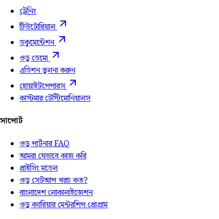
ট্রেনিং
টিউটোরিয়াল
ডকুমেন্টেশন
ওডু ডেমো
এডিশন তুলনা করুন
হোয়াইটপেপারস
কাস্টমার টেস্টিমোনিয়ালস
সাপোর্ট
ওডু পার্টনার FAQ
আমরা যেভাবে কাজ করি
প্রাইসিং মডেল
ওডু সেটআপ খরচ কত?
বাংলাদেশ লোকালাইজেশন
ওডু ক্যারিয়ার মেন্টরশিপ প্রোগ্রাম