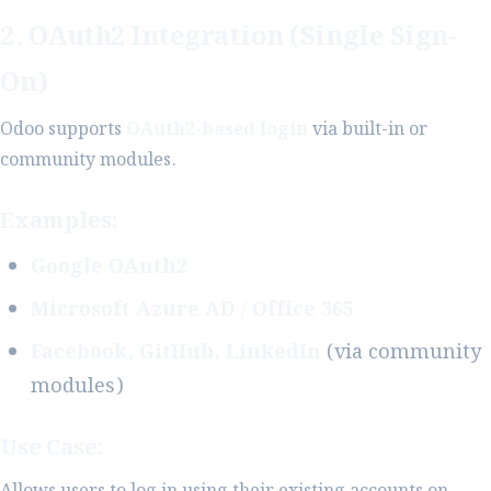
2. OAuth2 Integration (Single Sign-
On)
Odoo supports
OAuth2-based login
via built-in or
community modules.
Examples:
Google OAuth2
Microsoft Azure AD / Office 365
Facebook, GitHub, LinkedIn
(via community
modules)
Use Case: