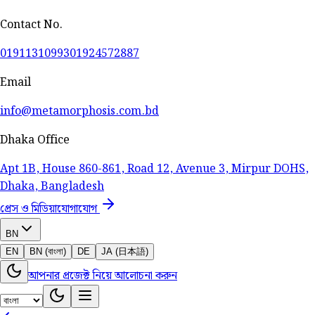
Contact No.
01911310993
01924572887
Email
info@metamorphosis.com.bd
Dhaka Office
Apt 1B, House 860-861, Road 12, Avenue 3, Mirpur DOHS,
Dhaka, Bangladesh
প্রেস ও মিডিয়া
যোগাযোগ
BN
EN
BN (বাংলা)
DE
JA (日本語)
আপনার প্রজেক্ট নিয়ে আলোচনা করুন