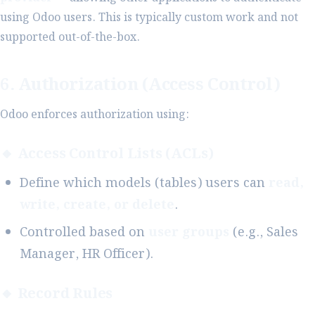
using Odoo users. This is typically custom work and not
supported out-of-the-box.
6. Authorization (Access Control)
Odoo enforces authorization using:
🔸 Access Control Lists (ACLs)
Define which models (tables) users can
read,
write, create, or delete
.
Controlled based on
user groups
(e.g., Sales
Manager, HR Officer).
🔸 Record Rules