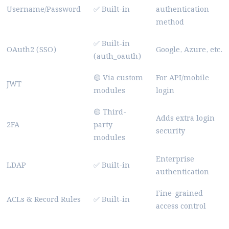
Username/Password
✅ Built-in
authentication
method
✅ Built-in
OAuth2 (SSO)
Google, Azure, etc.
(auth_oauth)
🟡 Via custom
For API/mobile
JWT
modules
login
🟡 Third-
Adds extra login
2FA
party
security
modules
Enterprise
LDAP
✅ Built-in
authentication
Fine-grained
ACLs & Record Rules
✅ Built-in
access control