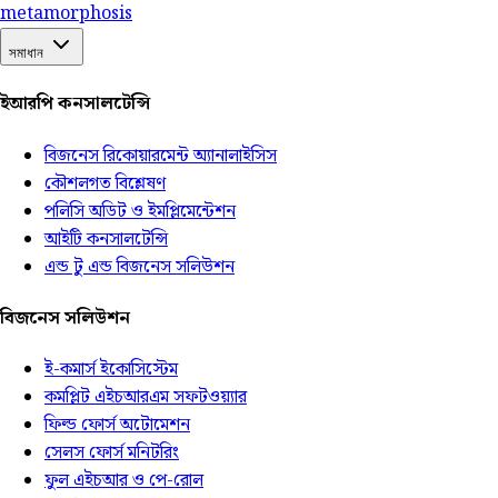
meta
morphosis
সমাধান
ইআরপি কনসালটেন্সি
বিজনেস রিকোয়ারমেন্ট অ্যানালাইসিস
কৌশলগত বিশ্লেষণ
পলিসি অডিট ও ইমপ্লিমেন্টেশন
আইটি কনসালটেন্সি
এন্ড টু এন্ড বিজনেস সলিউশন
বিজনেস সলিউশন
ই-কমার্স ইকোসিস্টেম
কমপ্লিট এইচআরএম সফটওয়্যার
ফিল্ড ফোর্স অটোমেশন
সেলস ফোর্স মনিটরিং
ফুল এইচআর ও পে-রোল