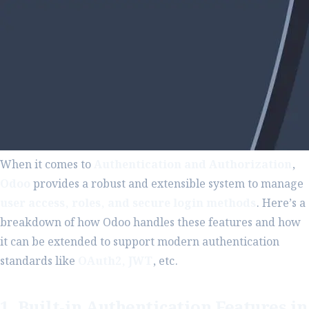
When it comes to
Authentication and Authorization
,
Odoo
provides a robust and extensible system to manage
user access, roles, and secure login methods
. Here’s a
breakdown of how Odoo handles these features and how
it can be extended to support modern authentication
standards like
OAuth2, JWT
, etc.
1. Built-in Authentication Features in