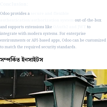
Conclusion:
Odoo provides a
secure and flexible
authentication/authorization system
out-of-the-box
and supports extensions like
OAuth2 and JWT
to
integrate with modern systems. For enterprise
environments or API-based apps, Odoo can be customized
to match the required security standards.
সম্পর্কিত
ইনসাইটস