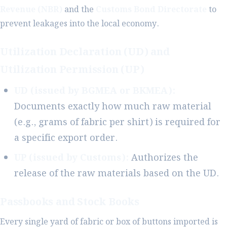
Revenue (NBR)
and the
Customs Bond Directorate
to
prevent leakages into the local economy.
Utilization Declaration (UD) and
Utilization Permission (UP)
UD (issued by BGMEA or BKMEA):
Documents exactly how much raw material
(e.g., grams of fabric per shirt) is required for
a specific export order.
UP (issued by Customs):
Authorizes the
release of the raw materials based on the UD.
Passbooks and Stock Books
Every single yard of fabric or box of buttons imported is