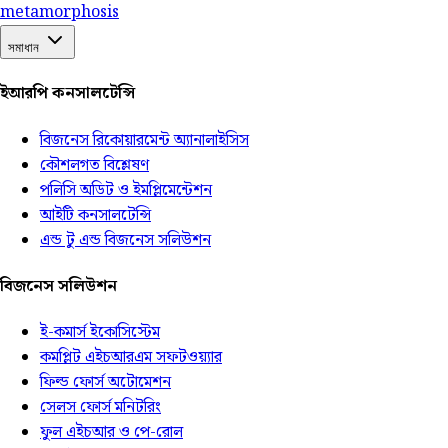
meta
morphosis
সমাধান
ইআরপি কনসালটেন্সি
বিজনেস রিকোয়ারমেন্ট অ্যানালাইসিস
কৌশলগত বিশ্লেষণ
পলিসি অডিট ও ইমপ্লিমেন্টেশন
আইটি কনসালটেন্সি
এন্ড টু এন্ড বিজনেস সলিউশন
বিজনেস সলিউশন
ই-কমার্স ইকোসিস্টেম
কমপ্লিট এইচআরএম সফটওয়্যার
ফিল্ড ফোর্স অটোমেশন
সেলস ফোর্স মনিটরিং
ফুল এইচআর ও পে-রোল