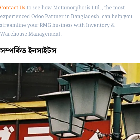
Contact Us
to see how Metamorphosis Ltd., the most
experienced Odoo Partner in Bangladesh, can help you
streamline your RMG business with Inventory &
Warehouse Management.
সম্পর্কিত
ইনসাইটস