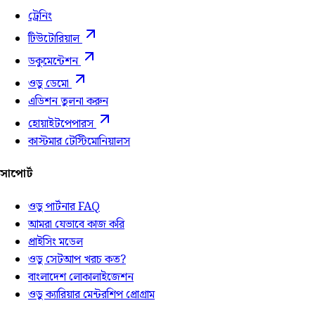
ট্রেনিং
টিউটোরিয়াল
ডকুমেন্টেশন
ওডু ডেমো
এডিশন তুলনা করুন
হোয়াইটপেপারস
কাস্টমার টেস্টিমোনিয়ালস
সাপোর্ট
ওডু পার্টনার FAQ
আমরা যেভাবে কাজ করি
প্রাইসিং মডেল
ওডু সেটআপ খরচ কত?
বাংলাদেশ লোকালাইজেশন
ওডু ক্যারিয়ার মেন্টরশিপ প্রোগ্রাম