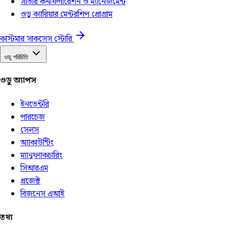
সার্ভার কনফিগারেশন ও ম্যানেজমেন্ট
ওডু ক্যারিয়ার মেন্টরশিপ প্রোগ্রাম
কাস্টমার সাকসেস স্টোরি
ওডু পরিচিতি
ওডু অ্যাপস
ইনভেন্টরি
পারচেজ
সেলস
অ্যাকাউন্টিং
ম্যানুফ্যাকচারিং
সিআরএম
প্রজেক্ট
বিজনেস এআই
তথ্য