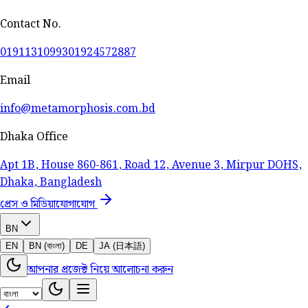
Contact No.
01911310993
01924572887
Email
info@metamorphosis.com.bd
Dhaka Office
Apt 1B, House 860-861, Road 12, Avenue 3, Mirpur DOHS,
Dhaka, Bangladesh
প্রেস ও মিডিয়া
যোগাযোগ
BN
EN
BN (বাংলা)
DE
JA (日本語)
আপনার প্রজেক্ট নিয়ে আলোচনা করুন