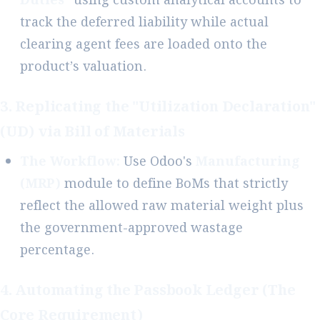
Duties"
using custom analytical accounts to
track the deferred liability while actual
clearing agent fees are loaded onto the
product’s valuation.
3. Replicating the "Utilization Declaration"
(UD) via Bill of Materials
The Workflow:
Use Odoo's
Manufacturing
(MRP)
module to define BoMs that strictly
reflect the allowed raw material weight plus
the government-approved wastage
percentage.
4. Automating the Passbook Ledger (The
Core Requirement)