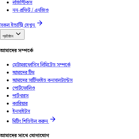
লজিস্টিকস
নন-প্রফিট / এনজিও
সকল ইন্ডাস্ট্রি দেখুন
প্রতিষ্ঠান
আমাদের সম্পর্কে
মেটামরফোসিস লিমিটেড সম্পর্কে
আমাদের টিম
আমাদের সার্টিফাইড কনসালট্যান্টস
পোর্টফোলিও
পার্টনারস
ক্যারিয়ার
ইনসাইটস
মিটিং শিডিউল করুন
আমাদের সাথে যোগাযোগ