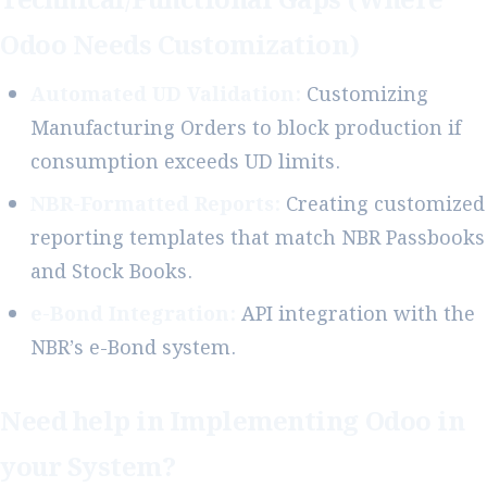
Technical/Functional Gaps (Where
Odoo Needs Customization)
Automated UD Validation:
Customizing
Manufacturing Orders to block production if
consumption exceeds UD limits.
NBR-Formatted Reports:
Creating customized
reporting templates that match NBR Passbooks
and Stock Books.
e-Bond Integration:
API integration with the
NBR’s e-Bond system.
Need help in Implementing Odoo in
your System?