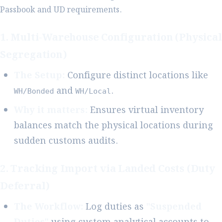
Passbook and UD requirements.
1. Multi-Warehouse Configuration (Physical
Segregation)
The Setup:
Configure distinct locations like
and
.
WH/Bonded
WH/Local
Why it matters:
Ensures virtual inventory
balances match the physical locations during
sudden customs audits.
2. Tracking Import via Landed Costs (Duty
Deferral)
The Workflow:
Log duties as
"Suspended