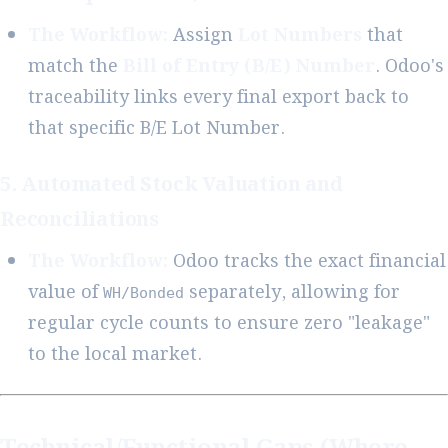
The Workflow:
Assign
Lot Numbers
that
match the
Bill of Entry (B/E) Number
. Odoo's
traceability links every final export back to
that specific B/E Lot Number.
5. Automated Stock Valuation and
Reconciliations
The Workflow:
Odoo tracks the exact financial
value of
separately, allowing for
WH/Bonded
regular cycle counts to ensure zero "leakage"
to the local market.