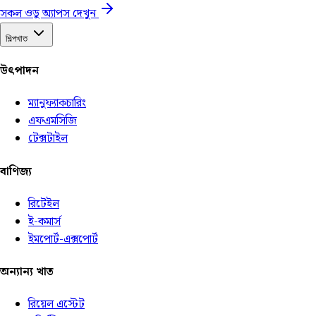
সকল ওডু অ্যাপস দেখুন
শিল্পখাত
উৎপাদন
ম্যানুফ্যাকচারিং
এফএমসিজি
টেক্সটাইল
বাণিজ্য
রিটেইল
ই-কমার্স
ইমপোর্ট-এক্সপোর্ট
অন্যান্য খাত
রিয়েল এস্টেট