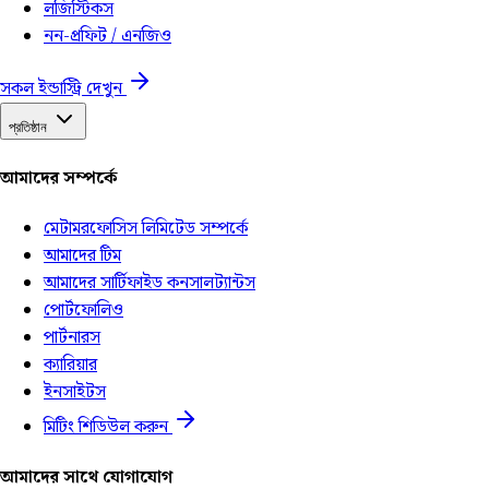
লজিস্টিকস
নন-প্রফিট / এনজিও
সকল ইন্ডাস্ট্রি দেখুন
প্রতিষ্ঠান
আমাদের সম্পর্কে
মেটামরফোসিস লিমিটেড সম্পর্কে
আমাদের টিম
আমাদের সার্টিফাইড কনসালট্যান্টস
পোর্টফোলিও
পার্টনারস
ক্যারিয়ার
ইনসাইটস
মিটিং শিডিউল করুন
আমাদের সাথে যোগাযোগ