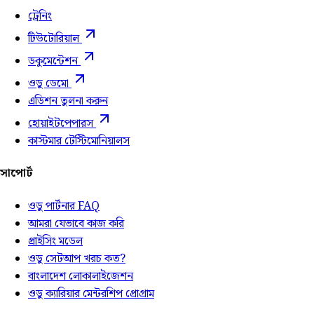
ট্রেনিং
টিউটোরিয়াল
ডকুমেন্টেশন
ওডু ডেমো
এডিশন তুলনা করুন
হোয়াইটপেপারস
কাস্টমার টেস্টিমোনিয়ালস
সাপোর্ট
ওডু পার্টনার FAQ
আমরা যেভাবে কাজ করি
প্রাইসিং মডেল
ওডু সেটআপ খরচ কত?
বাংলাদেশ লোকালাইজেশন
ওডু ক্যারিয়ার মেন্টরশিপ প্রোগ্রাম