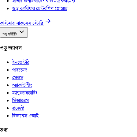
সার্ভার কনফিগারেশন ও ম্যানেজমেন্ট
ওডু ক্যারিয়ার মেন্টরশিপ প্রোগ্রাম
কাস্টমার সাকসেস স্টোরি
ওডু পরিচিতি
ওডু অ্যাপস
ইনভেন্টরি
পারচেজ
সেলস
অ্যাকাউন্টিং
ম্যানুফ্যাকচারিং
সিআরএম
প্রজেক্ট
বিজনেস এআই
তথ্য