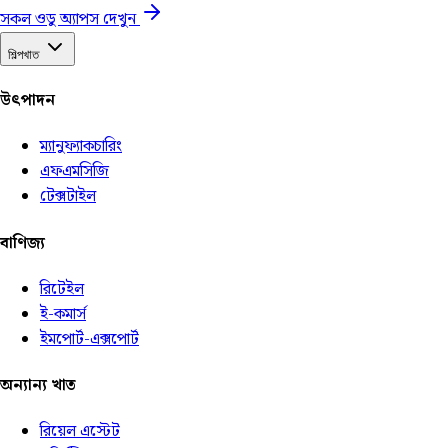
সকল ওডু অ্যাপস দেখুন
শিল্পখাত
উৎপাদন
ম্যানুফ্যাকচারিং
এফএমসিজি
টেক্সটাইল
বাণিজ্য
রিটেইল
ই-কমার্স
ইমপোর্ট-এক্সপোর্ট
অন্যান্য খাত
রিয়েল এস্টেট