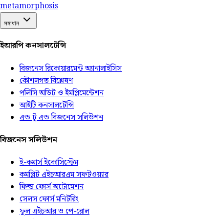
meta
morphosis
সমাধান
ইআরপি কনসালটেন্সি
বিজনেস রিকোয়ারমেন্ট অ্যানালাইসিস
কৌশলগত বিশ্লেষণ
পলিসি অডিট ও ইমপ্লিমেন্টেশন
আইটি কনসালটেন্সি
এন্ড টু এন্ড বিজনেস সলিউশন
বিজনেস সলিউশন
ই-কমার্স ইকোসিস্টেম
কমপ্লিট এইচআরএম সফটওয়্যার
ফিল্ড ফোর্স অটোমেশন
সেলস ফোর্স মনিটরিং
ফুল এইচআর ও পে-রোল