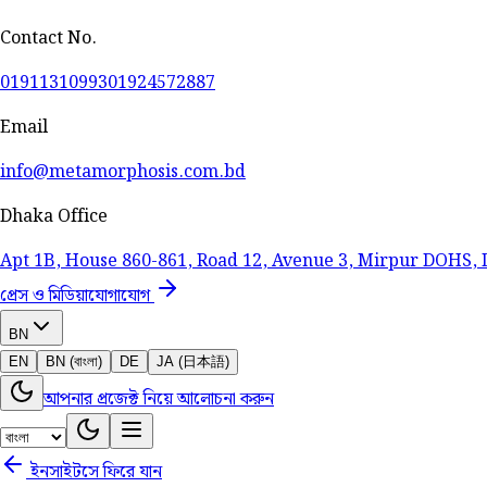
Contact No.
01911310993
01924572887
Email
info@metamorphosis.com.bd
Dhaka Office
Apt 1B, House 860-861, Road 12, Avenue 3, Mirpur DOHS,
প্রেস ও মিডিয়া
যোগাযোগ
BN
EN
BN (বাংলা)
DE
JA (日本語)
আপনার প্রজেক্ট নিয়ে আলোচনা করুন
ইনসাইটসে ফিরে যান