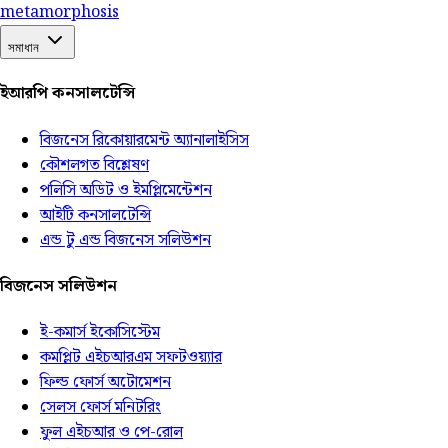
meta
morphosis
সমাধান
ইআরপি কনসালটেন্সি
বিজনেস রিকোয়ারমেন্ট অ্যানালাইসিস
কৌশলগত বিশ্লেষণ
পলিসি অডিট ও ইমপ্লিমেন্টেশন
আইটি কনসালটেন্সি
এন্ড টু এন্ড বিজনেস সলিউশন
বিজনেস সলিউশন
ই-কমার্স ইকোসিস্টেম
কমপ্লিট এইচআরএম সফটওয়্যার
ফিল্ড ফোর্স অটোমেশন
সেলস ফোর্স মনিটরিং
ফুল এইচআর ও পে-রোল