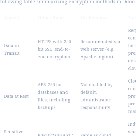
following table summarizing encryption methods in Odoo:
Aspect
Odoo Cloud
On-Premise
No
Req
con
HTTPS with 256-
Recommended via
Data in
for
bit SSL, end-to-
web server (e.g.,
Transit
pre
end encryption
Apache, nginx)
def
clo
Clo
AES-256 for
Not enabled by
com
databases and
default,
Data at Rest
pro
files, including
administrator
pre
backups
responsibility
man
Ind
Sensitive
sta
PBKDF2+SHA512
Same as cloud,