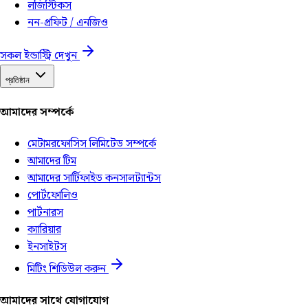
লজিস্টিকস
নন-প্রফিট / এনজিও
সকল ইন্ডাস্ট্রি দেখুন
প্রতিষ্ঠান
আমাদের সম্পর্কে
মেটামরফোসিস লিমিটেড সম্পর্কে
আমাদের টিম
আমাদের সার্টিফাইড কনসালট্যান্টস
পোর্টফোলিও
পার্টনারস
ক্যারিয়ার
ইনসাইটস
মিটিং শিডিউল করুন
আমাদের সাথে যোগাযোগ