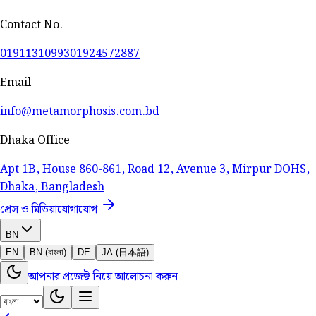
Contact No.
01911310993
01924572887
Email
info@metamorphosis.com.bd
Dhaka Office
Apt 1B, House 860-861, Road 12, Avenue 3, Mirpur DOHS,
Dhaka, Bangladesh
প্রেস ও মিডিয়া
যোগাযোগ
BN
EN
BN (বাংলা)
DE
JA (日本語)
আপনার প্রজেক্ট নিয়ে আলোচনা করুন