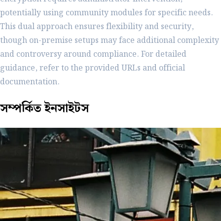
potentially using community modules for specific needs.
This dual approach ensures flexibility and security,
though on-premise setups may face additional complexity
and controversy around compliance. For detailed
guidance, refer to the provided URLs and official
documentation.
সম্পর্কিত
ইনসাইটস