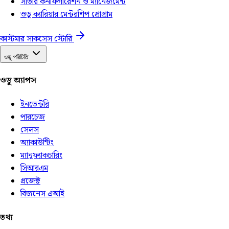
সার্ভার কনফিগারেশন ও ম্যানেজমেন্ট
ওডু ক্যারিয়ার মেন্টরশিপ প্রোগ্রাম
কাস্টমার সাকসেস স্টোরি
ওডু পরিচিতি
ওডু অ্যাপস
ইনভেন্টরি
পারচেজ
সেলস
অ্যাকাউন্টিং
ম্যানুফ্যাকচারিং
সিআরএম
প্রজেক্ট
বিজনেস এআই
তথ্য