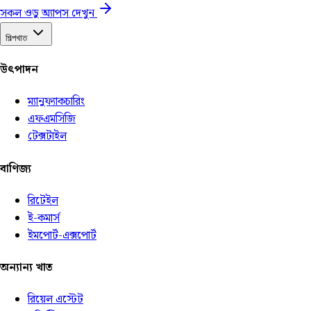
সকল ওডু অ্যাপস দেখুন
শিল্পখাত
উৎপাদন
ম্যানুফ্যাকচারিং
এফএমসিজি
টেক্সটাইল
বাণিজ্য
রিটেইল
ই-কমার্স
ইমপোর্ট-এক্সপোর্ট
অন্যান্য খাত
রিয়েল এস্টেট