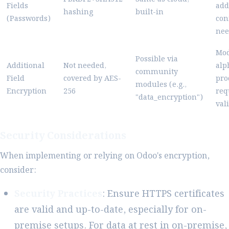
Fields
add
hashing
built-in
(Passwords)
con
nee
Mod
Possible via
Additional
Not needed,
alp
community
Field
covered by AES-
pro
modules (e.g.,
Encryption
256
req
"data_encryption")
val
Security Considerations
When implementing or relying on Odoo's encryption,
consider:
Security Practices
: Ensure HTTPS certificates
are valid and up-to-date, especially for on-
premise setups. For data at rest in on-premise,