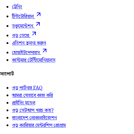
ট্রেনিং
টিউটোরিয়াল
ডকুমেন্টেশন
ওডু ডেমো
এডিশন তুলনা করুন
হোয়াইটপেপারস
কাস্টমার টেস্টিমোনিয়ালস
সাপোর্ট
ওডু পার্টনার FAQ
আমরা যেভাবে কাজ করি
প্রাইসিং মডেল
ওডু সেটআপ খরচ কত?
বাংলাদেশ লোকালাইজেশন
ওডু ক্যারিয়ার মেন্টরশিপ প্রোগ্রাম