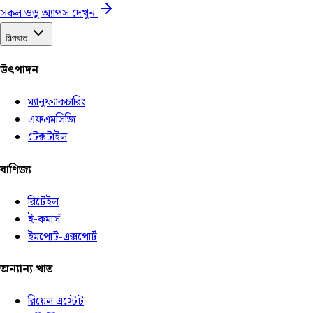
সকল ওডু অ্যাপস দেখুন
শিল্পখাত
উৎপাদন
ম্যানুফ্যাকচারিং
এফএমসিজি
টেক্সটাইল
বাণিজ্য
রিটেইল
ই-কমার্স
ইমপোর্ট-এক্সপোর্ট
অন্যান্য খাত
রিয়েল এস্টেট