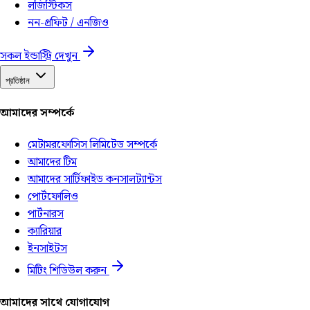
লজিস্টিকস
নন-প্রফিট / এনজিও
সকল ইন্ডাস্ট্রি দেখুন
প্রতিষ্ঠান
আমাদের সম্পর্কে
মেটামরফোসিস লিমিটেড সম্পর্কে
আমাদের টিম
আমাদের সার্টিফাইড কনসালট্যান্টস
পোর্টফোলিও
পার্টনারস
ক্যারিয়ার
ইনসাইটস
মিটিং শিডিউল করুন
আমাদের সাথে যোগাযোগ