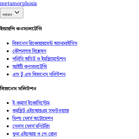
meta
morphosis
সমাধান
ইআরপি কনসালটেন্সি
বিজনেস রিকোয়ারমেন্ট অ্যানালাইসিস
কৌশলগত বিশ্লেষণ
পলিসি অডিট ও ইমপ্লিমেন্টেশন
আইটি কনসালটেন্সি
এন্ড টু এন্ড বিজনেস সলিউশন
বিজনেস সলিউশন
ই-কমার্স ইকোসিস্টেম
কমপ্লিট এইচআরএম সফটওয়্যার
ফিল্ড ফোর্স অটোমেশন
সেলস ফোর্স মনিটরিং
ফুল এইচআর ও পে-রোল