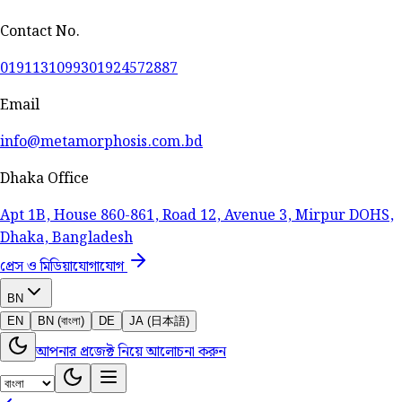
Contact No.
01911310993
01924572887
Email
info@metamorphosis.com.bd
Dhaka Office
Apt 1B, House 860-861, Road 12, Avenue 3, Mirpur DOHS,
Dhaka, Bangladesh
প্রেস ও মিডিয়া
যোগাযোগ
BN
EN
BN (বাংলা)
DE
JA (日本語)
আপনার প্রজেক্ট নিয়ে আলোচনা করুন