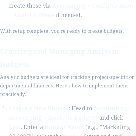
create these via
Accounting > Configuration
> Analytic Plans
if needed.
With setup complete, you're ready to create budgets.
Creating and Managing Analytic
Budgets
Analytic budgets are ideal for tracking project-specific or
departmental finances. Here's how to implement them
practically.
Create a New Budget
: Head to
Accounting >
Accounting > Analytic Budgets
and click
New
. Enter a
Budget Name
(e.g., "Marketing