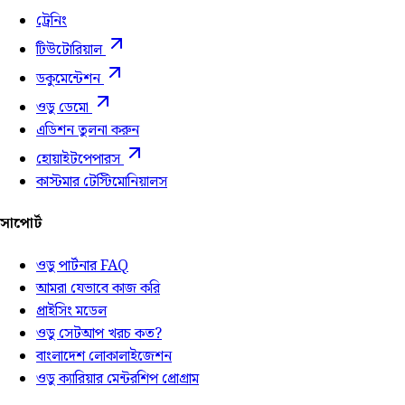
ট্রেনিং
টিউটোরিয়াল
ডকুমেন্টেশন
ওডু ডেমো
এডিশন তুলনা করুন
হোয়াইটপেপারস
কাস্টমার টেস্টিমোনিয়ালস
সাপোর্ট
ওডু পার্টনার FAQ
আমরা যেভাবে কাজ করি
প্রাইসিং মডেল
ওডু সেটআপ খরচ কত?
বাংলাদেশ লোকালাইজেশন
ওডু ক্যারিয়ার মেন্টরশিপ প্রোগ্রাম