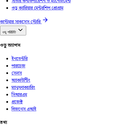
সার্ভার কনফিগারেশন ও ম্যানেজমেন্ট
ওডু ক্যারিয়ার মেন্টরশিপ প্রোগ্রাম
কাস্টমার সাকসেস স্টোরি
ওডু পরিচিতি
ওডু অ্যাপস
ইনভেন্টরি
পারচেজ
সেলস
অ্যাকাউন্টিং
ম্যানুফ্যাকচারিং
সিআরএম
প্রজেক্ট
বিজনেস এআই
তথ্য