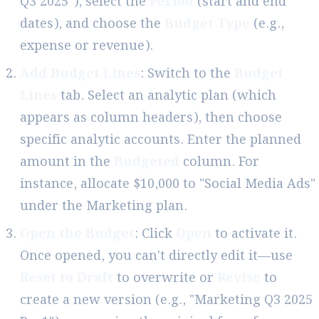
Q3 2025"), select the
Period
(start and end
dates), and choose the
Budget Type
(e.g.,
expense or revenue).
Add Budget Lines
: Switch to the
Budget
Lines
tab. Select an analytic plan (which
appears as column headers), then choose
specific analytic accounts. Enter the planned
amount in the
Budgeted
column. For
instance, allocate $10,000 to "Social Media Ads"
under the Marketing plan.
Open the Budget
: Click
Open
to activate it.
Once opened, you can't directly edit it—use
Reset to Draft
to overwrite or
Revise
to
create a new version (e.g., "Marketing Q3 2025