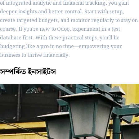
of integrated analytic and financial tracking, you gain
deeper insights and better control. Start with setup,
create targeted budgets, and monitor regularly to stay on
course. If you're new to Odoo, experiment in a test
database first. With these practical steps, you'll be
budgeting like a pro in no time—empowering your
business to thrive financially.
সম্পর্কিত
ইনসাইটস