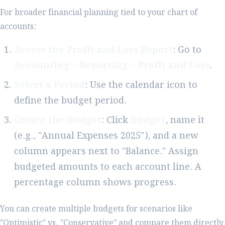
For broader financial planning tied to your chart of
accounts:
Access the Profit and Loss Report
: Go to
Accounting > Reporting > Profit and Loss
.
Select a Period
: Use the calendar icon to
define the budget period.
Create the Budget
: Click
Budget
, name it
(e.g., "Annual Expenses 2025"), and a new
column appears next to "Balance." Assign
budgeted amounts to each account line. A
percentage column shows progress.
You can create multiple budgets for scenarios like
"Optimistic" vs. "Conservative" and compare them directly