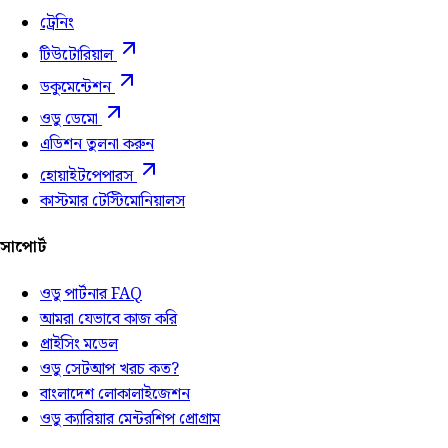
ট্রেনিং
টিউটোরিয়াল
ডকুমেন্টেশন
ওডু ডেমো
এডিশন তুলনা করুন
হোয়াইটপেপারস
কাস্টমার টেস্টিমোনিয়ালস
সাপোর্ট
ওডু পার্টনার FAQ
আমরা যেভাবে কাজ করি
প্রাইসিং মডেল
ওডু সেটআপ খরচ কত?
বাংলাদেশ লোকালাইজেশন
ওডু ক্যারিয়ার মেন্টরশিপ প্রোগ্রাম