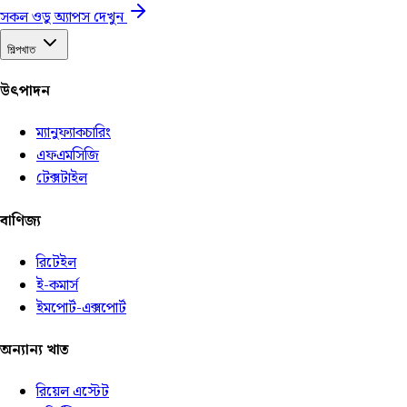
সকল ওডু অ্যাপস দেখুন
শিল্পখাত
উৎপাদন
ম্যানুফ্যাকচারিং
এফএমসিজি
টেক্সটাইল
বাণিজ্য
রিটেইল
ই-কমার্স
ইমপোর্ট-এক্সপোর্ট
অন্যান্য খাত
রিয়েল এস্টেট