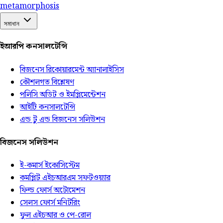
meta
morphosis
সমাধান
ইআরপি কনসালটেন্সি
বিজনেস রিকোয়ারমেন্ট অ্যানালাইসিস
কৌশলগত বিশ্লেষণ
পলিসি অডিট ও ইমপ্লিমেন্টেশন
আইটি কনসালটেন্সি
এন্ড টু এন্ড বিজনেস সলিউশন
বিজনেস সলিউশন
ই-কমার্স ইকোসিস্টেম
কমপ্লিট এইচআরএম সফটওয়্যার
ফিল্ড ফোর্স অটোমেশন
সেলস ফোর্স মনিটরিং
ফুল এইচআর ও পে-রোল