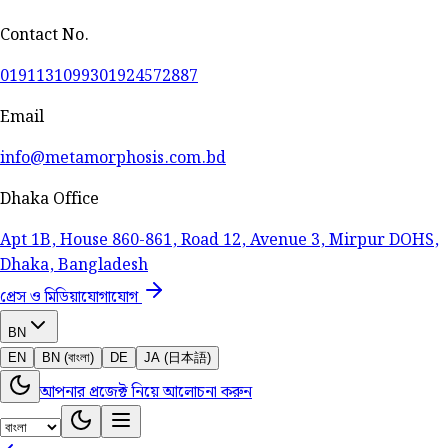
Contact No.
01911310993
01924572887
Email
info@metamorphosis.com.bd
Dhaka Office
Apt 1B, House 860-861, Road 12, Avenue 3, Mirpur DOHS,
Dhaka, Bangladesh
প্রেস ও মিডিয়া
যোগাযোগ
BN
EN
BN (বাংলা)
DE
JA (日本語)
আপনার প্রজেক্ট নিয়ে আলোচনা করুন