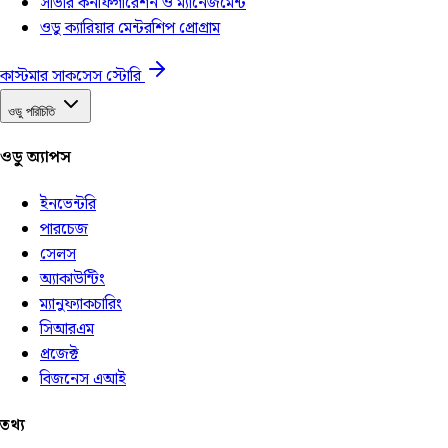
সার্ভার কনফিগারেশন ও ম্যানেজমেন্ট
ওডু ক্যারিয়ার মেন্টরশিপ প্রোগ্রাম
কাস্টমার সাকসেস স্টোরি
ওডু পরিচিতি
ওডু অ্যাপস
ইনভেন্টরি
পারচেজ
সেলস
অ্যাকাউন্টিং
ম্যানুফ্যাকচারিং
সিআরএম
প্রজেক্ট
বিজনেস এআই
তথ্য