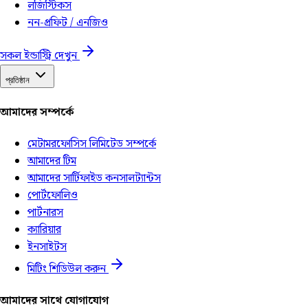
লজিস্টিকস
নন-প্রফিট / এনজিও
সকল ইন্ডাস্ট্রি দেখুন
প্রতিষ্ঠান
আমাদের সম্পর্কে
মেটামরফোসিস লিমিটেড সম্পর্কে
আমাদের টিম
আমাদের সার্টিফাইড কনসালট্যান্টস
পোর্টফোলিও
পার্টনারস
ক্যারিয়ার
ইনসাইটস
মিটিং শিডিউল করুন
আমাদের সাথে যোগাযোগ