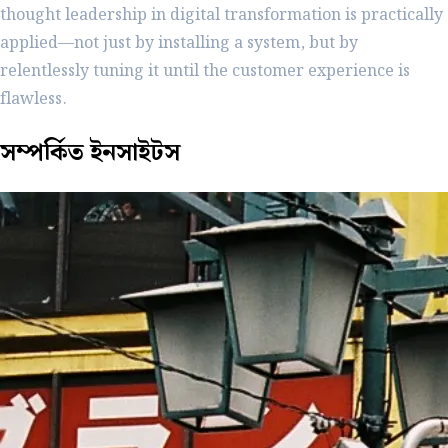
thought leadership in digital transformation is practically
applied—not just by installing a system, but by
relentlessly tuning it until the customer experience is
flawless.
সম্পর্কিত
ইনসাইটস