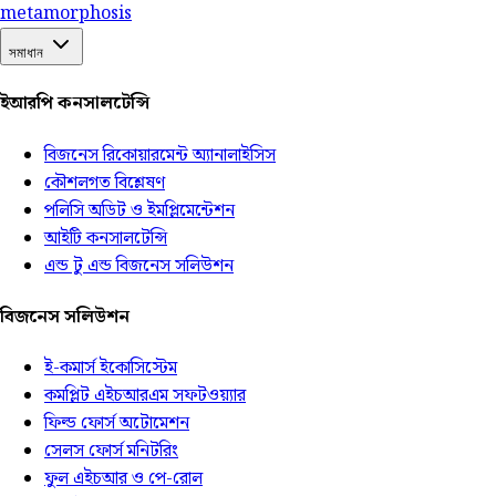
meta
morphosis
সমাধান
ইআরপি কনসালটেন্সি
বিজনেস রিকোয়ারমেন্ট অ্যানালাইসিস
কৌশলগত বিশ্লেষণ
পলিসি অডিট ও ইমপ্লিমেন্টেশন
আইটি কনসালটেন্সি
এন্ড টু এন্ড বিজনেস সলিউশন
বিজনেস সলিউশন
ই-কমার্স ইকোসিস্টেম
কমপ্লিট এইচআরএম সফটওয়্যার
ফিল্ড ফোর্স অটোমেশন
সেলস ফোর্স মনিটরিং
ফুল এইচআর ও পে-রোল