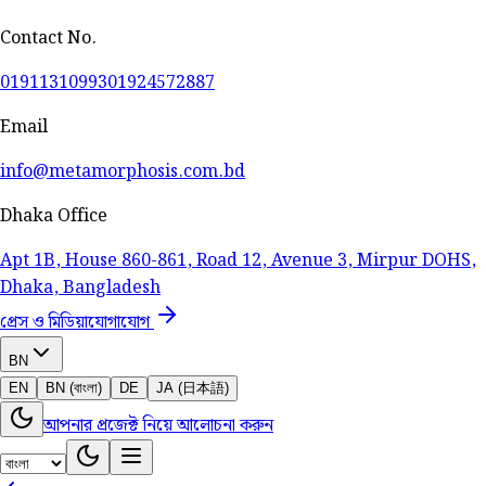
Contact No.
01911310993
01924572887
Email
info@metamorphosis.com.bd
Dhaka Office
Apt 1B, House 860-861, Road 12, Avenue 3, Mirpur DOHS,
Dhaka, Bangladesh
প্রেস ও মিডিয়া
যোগাযোগ
BN
EN
BN (বাংলা)
DE
JA (日本語)
আপনার প্রজেক্ট নিয়ে আলোচনা করুন