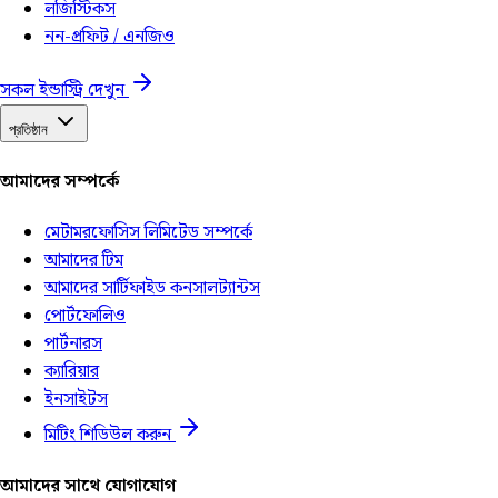
লজিস্টিকস
নন-প্রফিট / এনজিও
সকল ইন্ডাস্ট্রি দেখুন
প্রতিষ্ঠান
আমাদের সম্পর্কে
মেটামরফোসিস লিমিটেড সম্পর্কে
আমাদের টিম
আমাদের সার্টিফাইড কনসালট্যান্টস
পোর্টফোলিও
পার্টনারস
ক্যারিয়ার
ইনসাইটস
মিটিং শিডিউল করুন
আমাদের সাথে যোগাযোগ