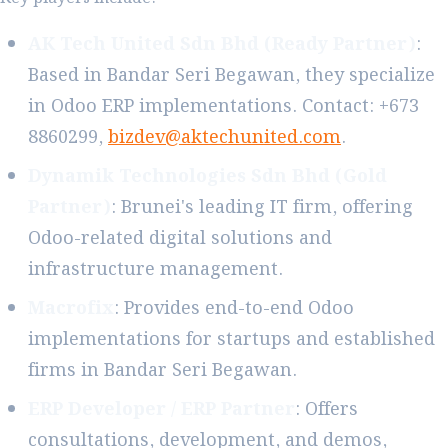
AK Tech United Sdn Bhd (Ready Partner)
:
Based in Bandar Seri Begawan, they specialize
in Odoo ERP implementations. Contact: +673
8860299,
bizdev@aktechunited.com
.
Dynamik Technologies Sdn Bhd (Gold
Partner)
: Brunei's leading IT firm, offering
Odoo-related digital solutions and
infrastructure management.
Macrofix
: Provides end-to-end Odoo
implementations for startups and established
firms in Bandar Seri Begawan.
ERP Developer / ERP Partner
: Offers
consultations, development, and demos,