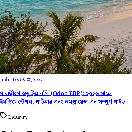
Industry
২৬ মে, ২০২৬
মালদ্বীপে ওডু ইআরপি (Odoo ERP): ২০২৬ সালে
ইমপ্লিমেন্টেশন, পার্টনার এবং কমপ্লায়েন্স-এর সম্পূর্ণ গাইড
Industry