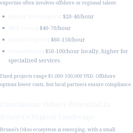
expertise often involves offshore or regional talent.
Junior Developers
: $20-40/hour
Mid-Level
: $40-70/hour
Senior/Expert
: $60-150/hour
Consultants
: $50-100/hour locally, higher for
specialized services.
Fixed projects range $5,000-100,000 USD. Offshore
options lower costs, but local partners ensure compliance.
Conclusion: Odoo's Potential in
Brunei's Digital Landscape
Brunei's Odoo ecosystem is emerging, with a small