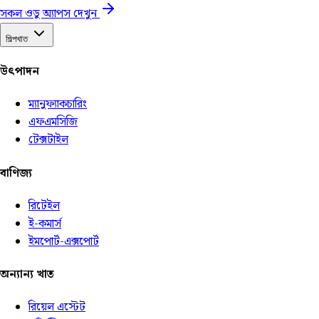
সকল ওডু অ্যাপস দেখুন
শিল্পখাত
উৎপাদন
ম্যানুফ্যাকচারিং
এফএমসিজি
টেক্সটাইল
বাণিজ্য
রিটেইল
ই-কমার্স
ইমপোর্ট-এক্সপোর্ট
অন্যান্য খাত
রিয়েল এস্টেট