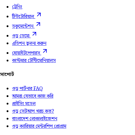
ট্রেনিং
টিউটোরিয়াল
ডকুমেন্টেশন
ওডু ডেমো
এডিশন তুলনা করুন
হোয়াইটপেপারস
কাস্টমার টেস্টিমোনিয়ালস
সাপোর্ট
ওডু পার্টনার FAQ
আমরা যেভাবে কাজ করি
প্রাইসিং মডেল
ওডু সেটআপ খরচ কত?
বাংলাদেশ লোকালাইজেশন
ওডু ক্যারিয়ার মেন্টরশিপ প্রোগ্রাম