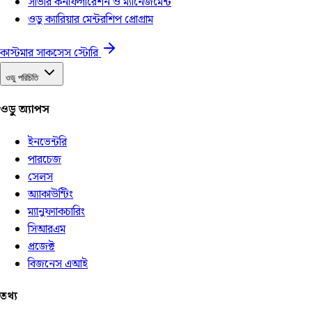
সার্ভার কনফিগারেশন ও ম্যানেজমেন্ট
ওডু ক্যারিয়ার মেন্টরশিপ প্রোগ্রাম
কাস্টমার সাকসেস স্টোরি
ওডু পরিচিতি
ওডু অ্যাপস
ইনভেন্টরি
পারচেজ
সেলস
অ্যাকাউন্টিং
ম্যানুফ্যাকচারিং
সিআরএম
প্রজেক্ট
বিজনেস এআই
তথ্য