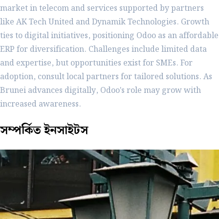
market in telecom and services supported by partners
like AK Tech United and Dynamik Technologies. Growth
ties to digital initiatives, positioning Odoo as an affordable
ERP for diversification. Challenges include limited data
and expertise, but opportunities exist for SMEs. For
adoption, consult local partners for tailored solutions. As
Brunei advances digitally, Odoo's role may grow with
increased awareness.
সম্পর্কিত
ইনসাইটস