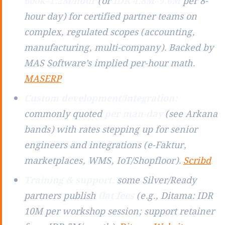
600k–1.2M/hour
(or
IDR 4.8M–9.6M
per 8-
hour day) for certified partner teams on
complex, regulated scopes (accounting,
manufacturing, multi-company). Backed by
MAS Software’s implied per-hour math.
MASERP
Custom development/integration:
commonly quoted
per man-day
(see Arkana
bands) with rates stepping up for senior
engineers and integrations (e-Faktur,
marketplaces, WMS, IoT/Shopfloor).
Scribd
Training & support:
some Silver/Ready
partners publish
flat fees
(e.g., Ditama: IDR
10M per workshop session; support retainer