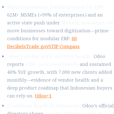
Why Indonesia is fertile ground for ERP:
62M+ MSMEs (≈99% of enterprises) and an
active state push under
Making Indonesia 4.0
move businesses toward digitization—prime
conditions for modular ERP.
60
Decibels
Trade.gov
STIP Compass
Odoo’s global scale matters locally.
Odoo
reports
13M+ users worldwide
and sustained
40% YoY growth, with 7,000 new clients added
monthly—evidence of vendor health and a
deep product roadmap that Indonesian buyers
can rely on.
Odoo+1
Ecosystem depth in Indonesia:
Odoo’s official
directory shows
5 Gold, 12 Silver, and 41