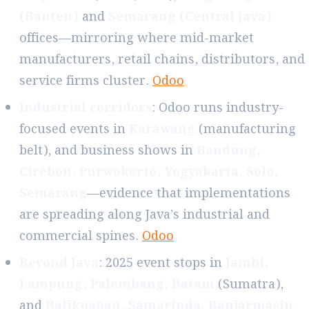
(Banten)
and
Semarang (Central Java)
offices—mirroring where mid-market
manufacturers, retail chains, distributors, and
service firms cluster.
Odoo
Industrial corridors
: Odoo runs industry-
focused events in
Karawang
(manufacturing
belt), and business shows in
Bandung,
Cirebon, Purwokerto, Yogyakarta, Solo,
Semarang
—evidence that implementations
are spreading along Java’s industrial and
commercial spines.
Odoo
Beyond Java
: 2025 event stops in
Jambi,
Lampung, Palembang, Batam
(Sumatra),
and
Balikpapan, Samarinda, Banjarmasin,