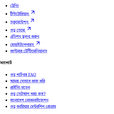
ট্রেনিং
টিউটোরিয়াল
ডকুমেন্টেশন
ওডু ডেমো
এডিশন তুলনা করুন
হোয়াইটপেপারস
কাস্টমার টেস্টিমোনিয়ালস
সাপোর্ট
ওডু পার্টনার FAQ
আমরা যেভাবে কাজ করি
প্রাইসিং মডেল
ওডু সেটআপ খরচ কত?
বাংলাদেশ লোকালাইজেশন
ওডু ক্যারিয়ার মেন্টরশিপ প্রোগ্রাম