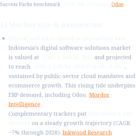
Success Packs benchmark
~USD 106–122/hour
.
Odoo
1) Market size & momentum
Digital software spend is expanding fast.
Indonesia’s digital software solutions market
is valued at
~USD 1.36B in 2025
and projected
to reach
~USD 2.11B by 2030 (CAGR ~9.1%)
,
sustained by public-sector cloud mandates and
ecommerce growth. This rising tide underpins
ERP demand, including Odoo.
Mordor
Intelligence
Complementary trackers put
Indonesia’s ERP
market
on a steady growth trajectory (CAGR
~7% through 2028).
Inkwood Research