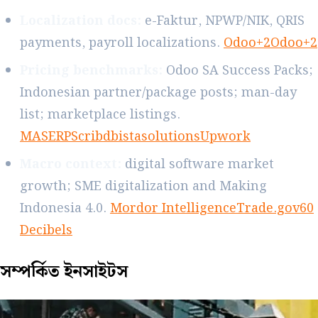
Localization docs:
e-Faktur, NPWP/NIK, QRIS
payments, payroll localizations.
Odoo+2Odoo+2
Pricing benchmarks:
Odoo SA Success Packs;
Indonesian partner/package posts; man-day
list; marketplace listings.
MASERP
Scribd
bistasolutions
Upwork
Macro context:
digital software market
growth; SME digitalization and Making
Indonesia 4.0.
Mordor Intelligence
Trade.gov
60
Decibels
সম্পর্কিত
ইনসাইটস