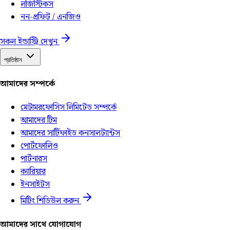
লজিস্টিকস
নন-প্রফিট / এনজিও
সকল ইন্ডাস্ট্রি দেখুন
প্রতিষ্ঠান
আমাদের সম্পর্কে
মেটামরফোসিস লিমিটেড সম্পর্কে
আমাদের টিম
আমাদের সার্টিফাইড কনসালট্যান্টস
পোর্টফোলিও
পার্টনারস
ক্যারিয়ার
ইনসাইটস
মিটিং শিডিউল করুন
আমাদের সাথে যোগাযোগ