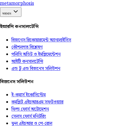
meta
morphosis
সমাধান
ইআরপি কনসালটেন্সি
বিজনেস রিকোয়ারমেন্ট অ্যানালাইসিস
কৌশলগত বিশ্লেষণ
পলিসি অডিট ও ইমপ্লিমেন্টেশন
আইটি কনসালটেন্সি
এন্ড টু এন্ড বিজনেস সলিউশন
বিজনেস সলিউশন
ই-কমার্স ইকোসিস্টেম
কমপ্লিট এইচআরএম সফটওয়্যার
ফিল্ড ফোর্স অটোমেশন
সেলস ফোর্স মনিটরিং
ফুল এইচআর ও পে-রোল