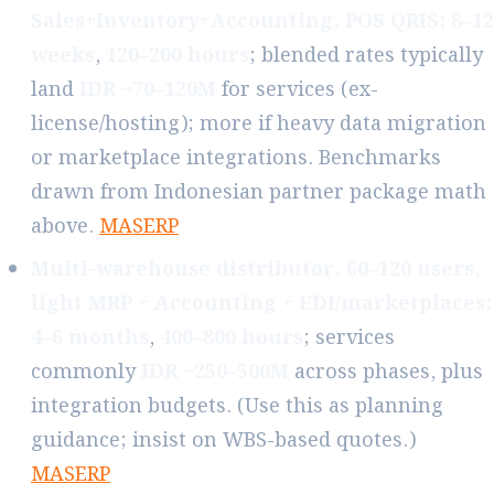
Sales+Inventory+Accounting, POS QRIS:
8–12
weeks
,
120–200 hours
; blended rates typically
land
IDR ~70–120M
for services (ex-
license/hosting); more if heavy data migration
or marketplace integrations. Benchmarks
drawn from Indonesian partner package math
above.
MASERP
Multi-warehouse distributor, 60–120 users,
light MRP + Accounting + EDI/marketplaces:
4–6 months
,
400–800 hours
; services
commonly
IDR ~250–500M
across phases, plus
integration budgets. (Use this as planning
guidance; insist on WBS-based quotes.)
MASERP