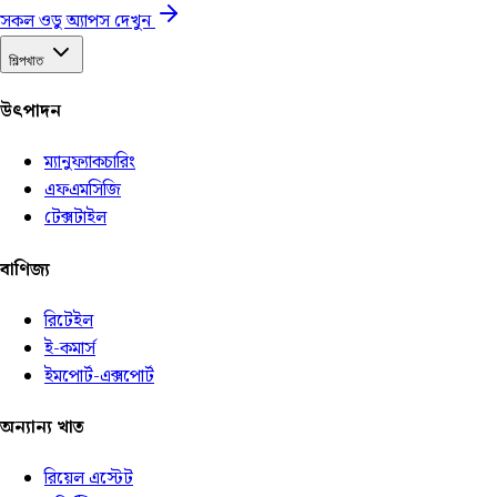
সকল ওডু অ্যাপস দেখুন
শিল্পখাত
উৎপাদন
ম্যানুফ্যাকচারিং
এফএমসিজি
টেক্সটাইল
বাণিজ্য
রিটেইল
ই-কমার্স
ইমপোর্ট-এক্সপোর্ট
অন্যান্য খাত
রিয়েল এস্টেট