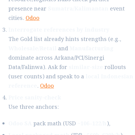
presence near
Sumatra/Kalimantan
event
cities.
Odoo
Interrogate references by industry
The Gold list already hints strengths (e.g.,
Wholesale/Retail
and
Manufacturing
dominate across Arkana/PCI/Sinergi
Data/Falinwa). Ask for
similar-size
rollouts
(user counts) and speak to a
local Indonesian
reference
.
Odoo
Price sanity-check
Use three anchors:
Odoo SA
pack math (USD
~106–122/h
),