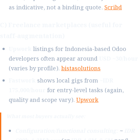
as indicative, not a binding quote.
Scribd
C) Freelance marketplaces (useful for
staff-augmentation)
Upwork
listings for Indonesia-based Odoo
developers often appear around
USD ~30/hour
(varies by profile).
bistasolutions
Fastwork
shows local gigs from
~IDR
175,000/hour
for entry-level tasks (again,
quality and scope vary).
Upwork
What most buyers actually see:
Configuration/functional consulting:
~
IDR