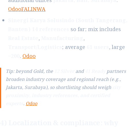
additional offices
Jakarta, Bali, Surabaya
.
Odoo
FALINWA
Sinergi Karya Solusindo (South Tangerang,
Banten)
14 references
so far; mix includes
Real Estate
,
Manufacturing
,
Transport/Logistics
; average
61 users
, large
~200
.
Odoo
Tip: beyond Gold, the
12 Silver
and
41 Ready
partners
broaden industry coverage and regional reach (e.g.,
Jakarta, Surabaya), so shortlisting should weigh
city
proximity, industry references, and certified
experts
.
Odoo
4) Localization & compliance: why