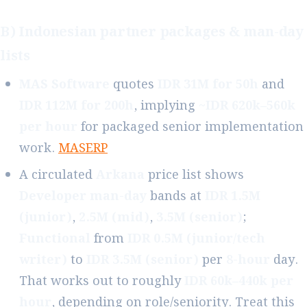
B) Indonesian partner packages & man-day
lists
MAS Software
quotes
IDR 31M for 50h
and
IDR 112M for 200h
, implying
~IDR 620k–560k
per hour
for packaged senior implementation
work.
MASERP
A circulated
Arkana
price list shows
Developer man-day
bands at
IDR 1.5M
(junior)
,
2.5M (mid)
,
3.5M (senior)
;
Functional
from
IDR 0.5M (junior/tech
writer)
to
IDR 3.5M (senior)
per
8-hour
day.
That works out to roughly
IDR 60k–440k per
hour
, depending on role/seniority. Treat this