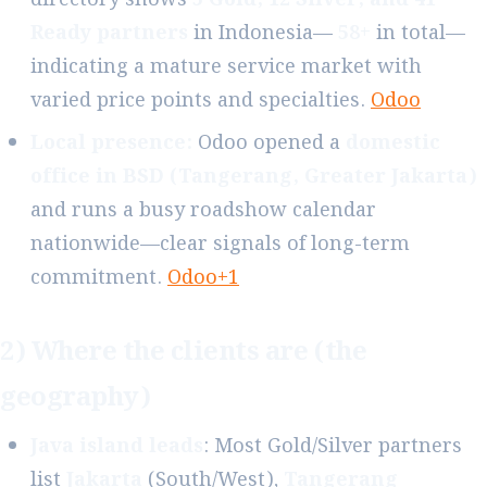
Ready partners
in Indonesia—
58+
in total—
indicating a mature service market with
varied price points and specialties.
Odoo
Local presence:
Odoo opened a
domestic
office in BSD (Tangerang, Greater Jakarta)
and runs a busy roadshow calendar
nationwide—clear signals of long-term
commitment.
Odoo+1
2) Where the clients are (the
geography)
Java island leads
: Most Gold/Silver partners
list
Jakarta
(South/West),
Tangerang