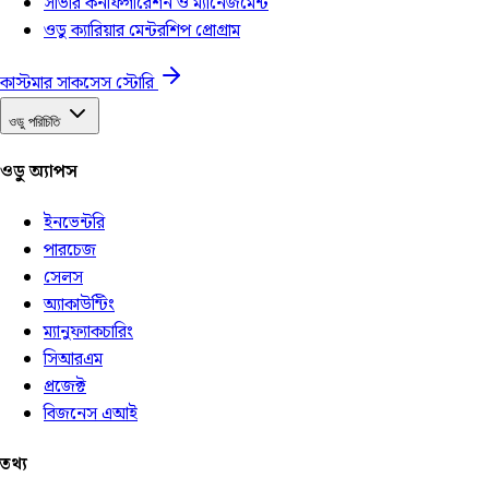
সার্ভার কনফিগারেশন ও ম্যানেজমেন্ট
ওডু ক্যারিয়ার মেন্টরশিপ প্রোগ্রাম
কাস্টমার সাকসেস স্টোরি
ওডু পরিচিতি
ওডু অ্যাপস
ইনভেন্টরি
পারচেজ
সেলস
অ্যাকাউন্টিং
ম্যানুফ্যাকচারিং
সিআরএম
প্রজেক্ট
বিজনেস এআই
তথ্য