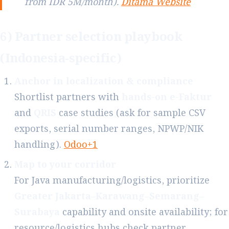
from IDR 5M/month).
Ditama Website
6) Partner selection playbook
(Indonesia-specific)
Anchor in localization & compliance
Shortlist partners with
hands-on e-Faktur
and
QRIS
case studies (ask for sample CSV
exports, serial number ranges, NPWP/NIK
handling).
Odoo+1
Map to your corridor
For Java manufacturing/logistics, prioritize
Greater Jakarta–Karawang–Semarang–
Surabaya
capability and onsite availability; for
resource/logistics hubs check partner