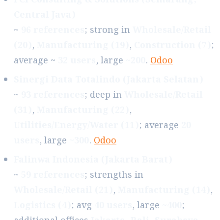
Central Java)
~
96 references
; strong in
Wholesale/Retail
(20)
,
Manufacturing (19)
,
Construction (7)
;
average ~
32 users
, large
~200
.
Odoo
Sinergi Data Totalindo (Jakarta Selatan)
~
93 references
; deep in
Wholesale/Retail
(31)
,
Manufacturing (22)
,
Utilities/Energy/Water (11)
; average
20
users
, large
~300
.
Odoo
Falinwa Indonesia (Jakarta Barat)
~
59 references
; strengths in
Wholesale/Retail (21)
,
Manufacturing (14)
,
Logistics (4)
; avg
40 users
, large
~400
;