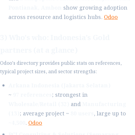
Pontianak, Ambon
show growing adoption
across resource and logistics hubs.
Odoo
3) Who’s who: Indonesia’s Gold
partners (at a glance)
Odoo’s directory provides public stats on references,
typical project sizes, and sector strengths:
Arkana Indonesia (Jakarta Selatan)
~
97 references
; strongest in
Wholesale/Retail (32)
and
Manufacturing
(13)
; average project ~
80 users
, large up to
~4,500
.
Odoo
PCI Consulting & Solutions (Semarang,