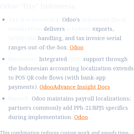
Odoo “fits” Indonesia
Tax & e-invoicing:
Odoo’s
Indonesia fiscal
localization
delivers
e-Faktur
exports,
NPWP/NIK
handling, and tax invoice serial
ranges out-of-the-box.
Odoo
Payments:
Integrated
QRIS
support through
the Indonesian accounting localization extends
to POS QR code flows (with bank-app
payments).
Odoo
Advance Insight Docs
Payroll:
Odoo maintains payroll localizations;
partners commonly add PPh-21/BPJS specifics
during implementation.
Odoo
This combination reduces custom work and speeds time-