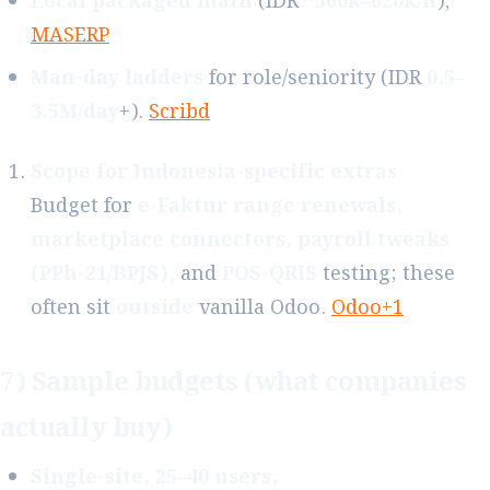
Local packaged math
(IDR
~560k–620k/h
),
MASERP
Man-day ladders
for role/seniority (IDR
0.5–
3.5M/day
+).
Scribd
Scope for Indonesia-specific extras
Budget for
e-Faktur range renewals,
marketplace connectors, payroll tweaks
(PPh-21/BPJS),
and
POS-QRIS
testing; these
often sit
outside
vanilla Odoo.
Odoo+1
7) Sample budgets (what companies
actually buy)
Single-site, 25–40 users,