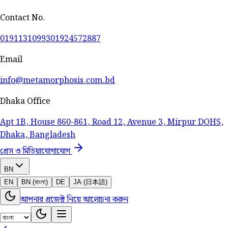
Contact No.
01911310993
01924572887
Email
info@metamorphosis.com.bd
Dhaka Office
Apt 1B, House 860-861, Road 12, Avenue 3, Mirpur DOHS,
Dhaka, Bangladesh
প্রেস ও মিডিয়া
যোগাযোগ
BN
EN
BN (বাংলা)
DE
JA (日本語)
আপনার প্রজেক্ট নিয়ে আলোচনা করুন