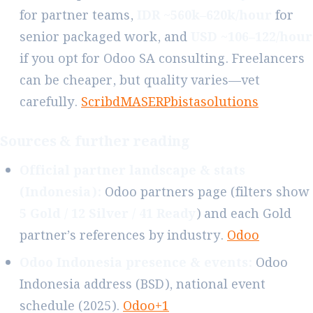
for partner teams,
IDR ~560k–620k/hour
for
senior packaged work, and
USD ~106–122/hour
if you opt for Odoo SA consulting. Freelancers
can be cheaper, but quality varies—vet
carefully.
Scribd
MASERP
bistasolutions
Sources & further reading
Official partner landscape & stats
(Indonesia):
Odoo partners page (filters show
5 Gold / 12 Silver / 41 Ready
) and each Gold
partner’s references by industry.
Odoo
Odoo Indonesia presence & events:
Odoo
Indonesia address (BSD), national event
schedule (2025).
Odoo+1