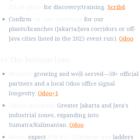
fixed-price
for discovery/training.
Scribd
Confirm
on-site coverage
for our
plants/branches (Jakarta/Java corridors or off-
Java cities listed in the 2025 event run).
Odoo
9) The bottom line
Market:
growing and well-served—58+ official
partners and a local Odoo office signal
longevity.
Odoo+1
Client hotspots:
Greater Jakarta and Java’s
industrial zones, expanding into
Sumatra/Kalimantan.
Odoo
Rates:
expect
IDR 0.5–3.5M/man-day
ladders