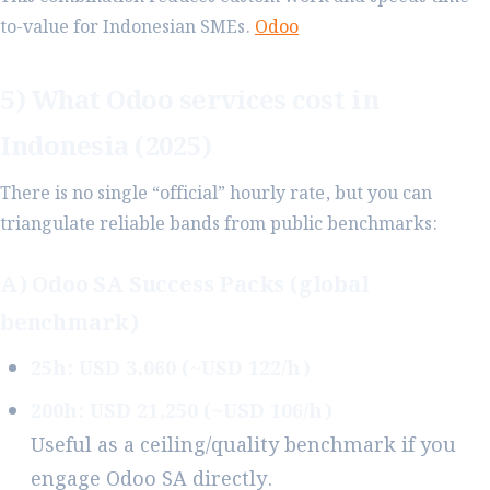
to-value for Indonesian SMEs.
Odoo
5) What Odoo services cost in
Indonesia (2025)
There is no single “official” hourly rate, but you can
triangulate reliable bands from public benchmarks:
A) Odoo SA Success Packs (global
benchmark)
25h: USD 3,060 (~USD 122/h)
200h: USD 21,250 (~USD 106/h)
Useful as a ceiling/quality benchmark if you
engage Odoo SA directly.