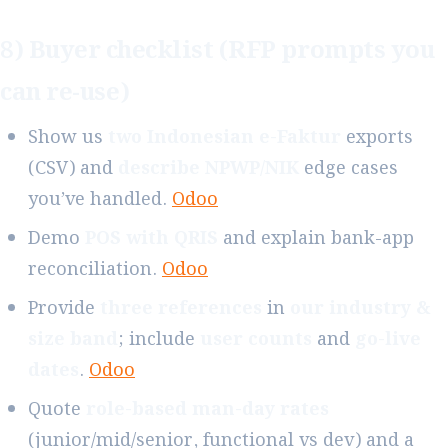
8) Buyer checklist (RFP prompts you
can re-use)
Show us
two Indonesian e-Faktur
exports
(CSV) and
describe NPWP/NIK
edge cases
you’ve handled.
Odoo
Demo
POS with QRIS
and explain bank-app
reconciliation.
Odoo
Provide
three references
in
our industry &
size band
; include
user counts
and
go-live
dates
.
Odoo
Quote
role-based man-day rates
(junior/mid/senior, functional vs dev) and a