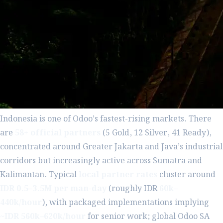
Indonesia is one of Odoo’s fastest-rising markets. There
are
58+ official partners
(5 Gold, 12 Silver, 41 Ready),
concentrated around Greater Jakarta and Java’s industrial
corridors but increasingly active across Sumatra and
Kalimantan. Typical
local partner rates
cluster around
IDR 0.5–3.5M per man-day
(roughly IDR
60k–
440k/hour
), with packaged implementations implying
~IDR 560k–620k/hour
for senior work; global Odoo SA