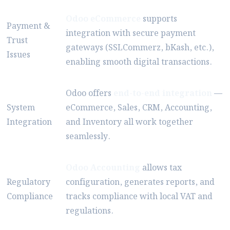
Odoo eCommerce
supports
Payment &
integration with secure payment
Trust
gateways (SSLCommerz, bKash, etc.),
Issues
enabling smooth digital transactions.
Odoo offers
end-to-end integration
—
System
eCommerce, Sales, CRM, Accounting,
Integration
and Inventory all work together
seamlessly.
Odoo Accounting
allows tax
Regulatory
configuration, generates reports, and
Compliance
tracks compliance with local VAT and
regulations.