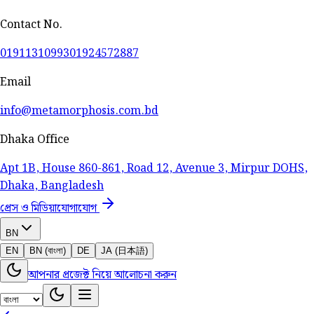
Contact No.
01911310993
01924572887
Email
info@metamorphosis.com.bd
Dhaka Office
Apt 1B, House 860-861, Road 12, Avenue 3, Mirpur DOHS,
Dhaka, Bangladesh
প্রেস ও মিডিয়া
যোগাযোগ
BN
EN
BN (বাংলা)
DE
JA (日本語)
আপনার প্রজেক্ট নিয়ে আলোচনা করুন