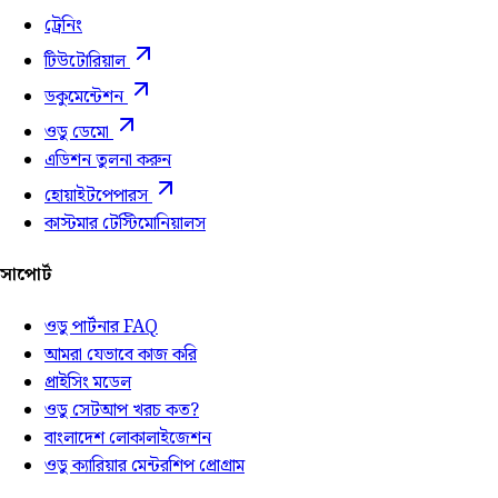
ট্রেনিং
টিউটোরিয়াল
ডকুমেন্টেশন
ওডু ডেমো
এডিশন তুলনা করুন
হোয়াইটপেপারস
কাস্টমার টেস্টিমোনিয়ালস
সাপোর্ট
ওডু পার্টনার FAQ
আমরা যেভাবে কাজ করি
প্রাইসিং মডেল
ওডু সেটআপ খরচ কত?
বাংলাদেশ লোকালাইজেশন
ওডু ক্যারিয়ার মেন্টরশিপ প্রোগ্রাম