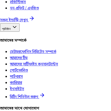
লজিস্টিকস
নন-প্রফিট / এনজিও
সকল ইন্ডাস্ট্রি দেখুন
প্রতিষ্ঠান
আমাদের সম্পর্কে
মেটামরফোসিস লিমিটেড সম্পর্কে
আমাদের টিম
আমাদের সার্টিফাইড কনসালট্যান্টস
পোর্টফোলিও
পার্টনারস
ক্যারিয়ার
ইনসাইটস
মিটিং শিডিউল করুন
আমাদের সাথে যোগাযোগ