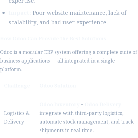
expertise.
Impact:
Poor website maintenance, lack of
scalability, and bad user experience.
How Odoo Can Provide the Best Solutions
Odoo is a modular ERP system offering a complete suite of
business applications — all integrated in a single
platform.
Challenge
Odoo Solution
Odoo Inventory
+
Odoo Delivery
Logistics &
integrate with third-party logistics,
Delivery
automate stock management, and track
shipments in real time.