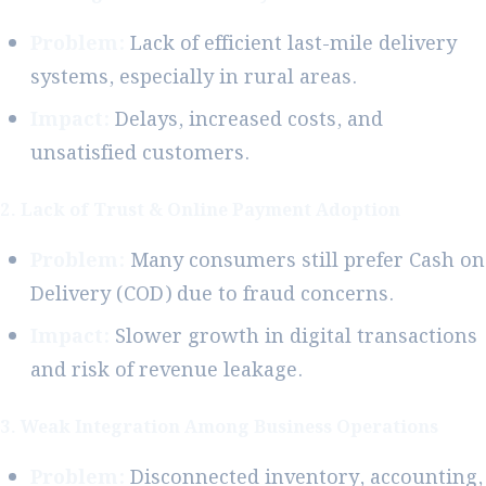
Problem:
Lack of efficient last-mile delivery
systems, especially in rural areas.
Impact:
Delays, increased costs, and
unsatisfied customers.
2. Lack of Trust & Online Payment Adoption
Problem:
Many consumers still prefer Cash on
Delivery (COD) due to fraud concerns.
Impact:
Slower growth in digital transactions
and risk of revenue leakage.
3. Weak Integration Among Business Operations
Problem:
Disconnected inventory, accounting,