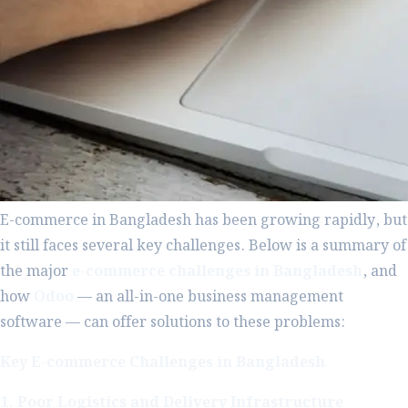
E-commerce in Bangladesh has been growing rapidly, but
it still faces several key challenges. Below is a summary of
the major
e-commerce challenges in Bangladesh
, and
how
Odoo
— an all-in-one business management
software — can offer solutions to these problems:
Key E-commerce Challenges in Bangladesh
1. Poor Logistics and Delivery Infrastructure