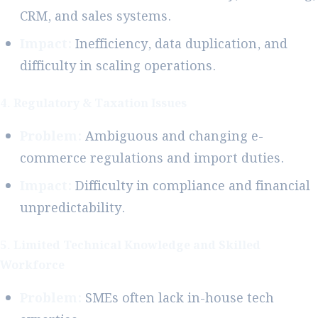
CRM, and sales systems.
Impact:
Inefficiency, data duplication, and
difficulty in scaling operations.
4. Regulatory & Taxation Issues
Problem:
Ambiguous and changing e-
commerce regulations and import duties.
Impact:
Difficulty in compliance and financial
unpredictability.
5. Limited Technical Knowledge and Skilled
Workforce
Problem:
SMEs often lack in-house tech