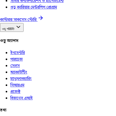
সার্ভার কনফিগারেশন ও ম্যানেজমেন্ট
ওডু ক্যারিয়ার মেন্টরশিপ প্রোগ্রাম
কাস্টমার সাকসেস স্টোরি
ওডু পরিচিতি
ওডু অ্যাপস
ইনভেন্টরি
পারচেজ
সেলস
অ্যাকাউন্টিং
ম্যানুফ্যাকচারিং
সিআরএম
প্রজেক্ট
বিজনেস এআই
তথ্য