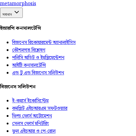
meta
morphosis
সমাধান
ইআরপি কনসালটেন্সি
বিজনেস রিকোয়ারমেন্ট অ্যানালাইসিস
কৌশলগত বিশ্লেষণ
পলিসি অডিট ও ইমপ্লিমেন্টেশন
আইটি কনসালটেন্সি
এন্ড টু এন্ড বিজনেস সলিউশন
বিজনেস সলিউশন
ই-কমার্স ইকোসিস্টেম
কমপ্লিট এইচআরএম সফটওয়্যার
ফিল্ড ফোর্স অটোমেশন
সেলস ফোর্স মনিটরিং
ফুল এইচআর ও পে-রোল