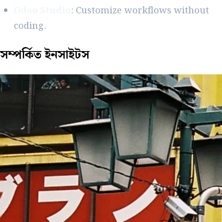
Odoo Studio
: Customize workflows without
coding.
সম্পর্কিত
ইনসাইটস