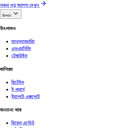
সকল ওডু অ্যাপস দেখুন
শিল্পখাত
উৎপাদন
ম্যানুফ্যাকচারিং
এফএমসিজি
টেক্সটাইল
বাণিজ্য
রিটেইল
ই-কমার্স
ইমপোর্ট-এক্সপোর্ট
অন্যান্য খাত
রিয়েল এস্টেট