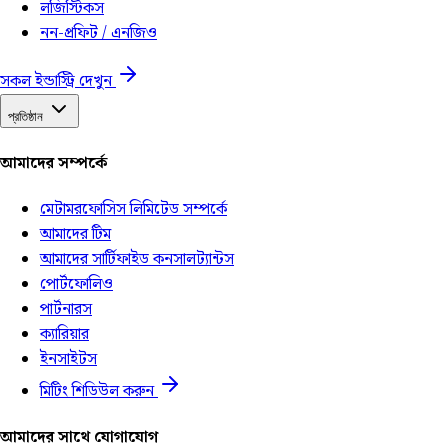
লজিস্টিকস
নন-প্রফিট / এনজিও
সকল ইন্ডাস্ট্রি দেখুন
প্রতিষ্ঠান
আমাদের সম্পর্কে
মেটামরফোসিস লিমিটেড সম্পর্কে
আমাদের টিম
আমাদের সার্টিফাইড কনসালট্যান্টস
পোর্টফোলিও
পার্টনারস
ক্যারিয়ার
ইনসাইটস
মিটিং শিডিউল করুন
আমাদের সাথে যোগাযোগ