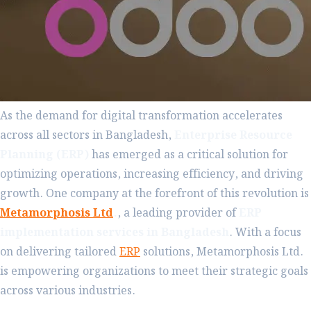
As the demand for digital transformation accelerates
across all sectors in Bangladesh,
Enterprise Resource
Planning (ERP)
has emerged as a critical solution for
optimizing operations, increasing efficiency, and driving
growth. One company at the forefront of this revolution is
Metamorphosis Ltd
.
, a leading provider of
ERP
implementation services in Bangladesh
. With a focus
on delivering tailored
ERP
solutions, Metamorphosis Ltd.
is empowering organizations to meet their strategic goals
across various industries.