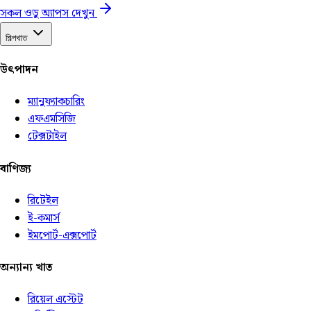
সকল ওডু অ্যাপস দেখুন
শিল্পখাত
উৎপাদন
ম্যানুফ্যাকচারিং
এফএমসিজি
টেক্সটাইল
বাণিজ্য
রিটেইল
ই-কমার্স
ইমপোর্ট-এক্সপোর্ট
অন্যান্য খাত
রিয়েল এস্টেট