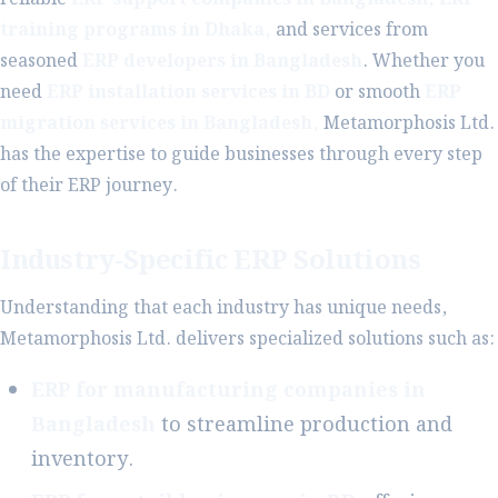
training programs in Dhaka,
and services from
seasoned
ERP developers in Bangladesh
. Whether you
need
ERP installation services in BD
or smooth
ERP
migration services in Bangladesh,
Metamorphosis Ltd.
has the expertise to guide businesses through every step
of their ERP journey.
Industry-Specific ERP Solutions
Understanding that each industry has unique needs,
Metamorphosis Ltd. delivers specialized solutions such as:
ERP for manufacturing companies in
Bangladesh
to streamline production and
inventory.