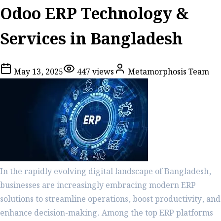
Odoo ERP Technology &
Services in Bangladesh
May 13, 2025
447
views
Metamorphosis Team
In the rapidly evolving digital landscape of Bangladesh,
businesses are increasingly embracing modern ERP
solutions to streamline operations, boost productivity, and
enhance decision-making. Among the top ERP platforms