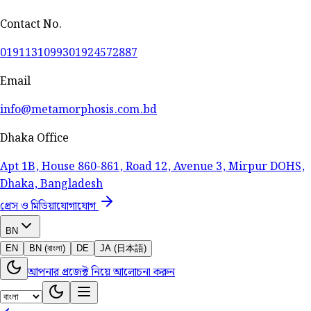
Contact No.
01911310993
01924572887
Email
info@metamorphosis.com.bd
Dhaka Office
Apt 1B, House 860-861, Road 12, Avenue 3, Mirpur DOHS,
Dhaka, Bangladesh
প্রেস ও মিডিয়া
যোগাযোগ
BN
EN
BN (বাংলা)
DE
JA (日本語)
আপনার প্রজেক্ট নিয়ে আলোচনা করুন