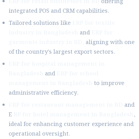
ERP for retail businesses in BD
offering
integrated POS and CRM capabilities.
Tailored solutions like
ERP for textile
industry in Bangladesh
and
ERP for
garments industry in BD,
aligning with one
of the country’s largest export sectors.
ERP for hospital management in
Bangladesh
and
ERP for school
management in Bangladesh
to improve
administrative efficiency.
ERP for restaurant management in BD
and
E
RP for hotel management in Bangladesh
,
ideal for enhancing customer experience and
operational oversight.