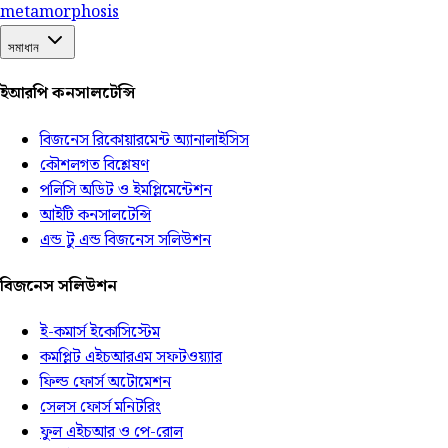
meta
morphosis
সমাধান
ইআরপি কনসালটেন্সি
বিজনেস রিকোয়ারমেন্ট অ্যানালাইসিস
কৌশলগত বিশ্লেষণ
পলিসি অডিট ও ইমপ্লিমেন্টেশন
আইটি কনসালটেন্সি
এন্ড টু এন্ড বিজনেস সলিউশন
বিজনেস সলিউশন
ই-কমার্স ইকোসিস্টেম
কমপ্লিট এইচআরএম সফটওয়্যার
ফিল্ড ফোর্স অটোমেশন
সেলস ফোর্স মনিটরিং
ফুল এইচআর ও পে-রোল