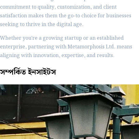
commitment to quality, customization, and client
satisfaction makes them the go-to choice for businesses
seeking to thrive in the digital age.
Whether you're a growing startup or an established
enterprise, partnering with Metamorphosis Ltd. means
aligning with innovation, expertise, and results.
সম্পর্কিত
ইনসাইটস