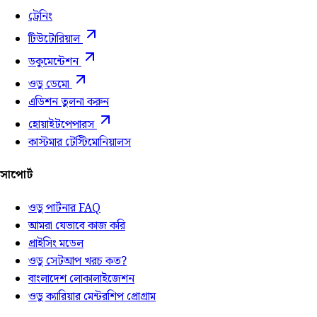
ট্রেনিং
টিউটোরিয়াল
ডকুমেন্টেশন
ওডু ডেমো
এডিশন তুলনা করুন
হোয়াইটপেপারস
কাস্টমার টেস্টিমোনিয়ালস
সাপোর্ট
ওডু পার্টনার FAQ
আমরা যেভাবে কাজ করি
প্রাইসিং মডেল
ওডু সেটআপ খরচ কত?
বাংলাদেশ লোকালাইজেশন
ওডু ক্যারিয়ার মেন্টরশিপ প্রোগ্রাম