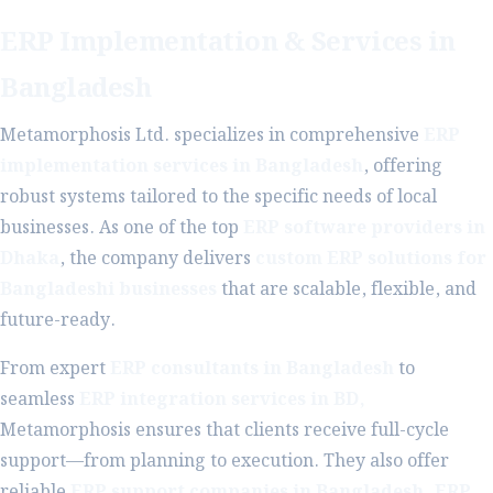
ERP Implementation & Services in
Bangladesh
Metamorphosis Ltd. specializes in comprehensive
ERP
implementation services in Bangladesh
, offering
robust systems tailored to the specific needs of local
businesses. As one of the top
ERP software providers in
Dhaka
, the company delivers
custom ERP solutions for
Bangladeshi businesses
that are scalable, flexible, and
future-ready.
From expert
ERP consultants in Bangladesh
to
seamless
ERP integration services in BD,
Metamorphosis ensures that clients receive full-cycle
support—from planning to execution. They also offer
reliable
ERP support companies in Bangladesh, ERP