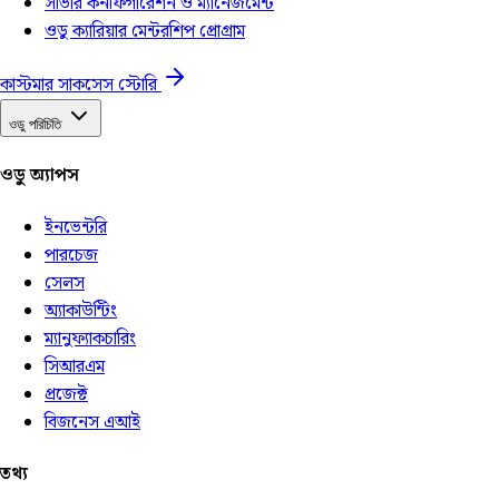
সার্ভার কনফিগারেশন ও ম্যানেজমেন্ট
ওডু ক্যারিয়ার মেন্টরশিপ প্রোগ্রাম
কাস্টমার সাকসেস স্টোরি
ওডু পরিচিতি
ওডু অ্যাপস
ইনভেন্টরি
পারচেজ
সেলস
অ্যাকাউন্টিং
ম্যানুফ্যাকচারিং
সিআরএম
প্রজেক্ট
বিজনেস এআই
তথ্য