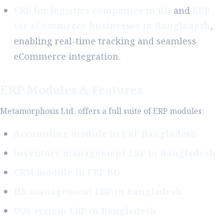
ERP for logistics companies in BD
and
ERP
for eCommerce businesses in Bangladesh
,
enabling real-time tracking and seamless
eCommerce integration.
ERP Modules & Features
Metamorphosis Ltd. offers a full suite of ERP modules:
Accounting module in ERP Bangladesh
Inventory management ERP in Bangladesh
CRM module in ERP BD
HR management ERP in Bangladesh
POS system ERP in Bangladesh