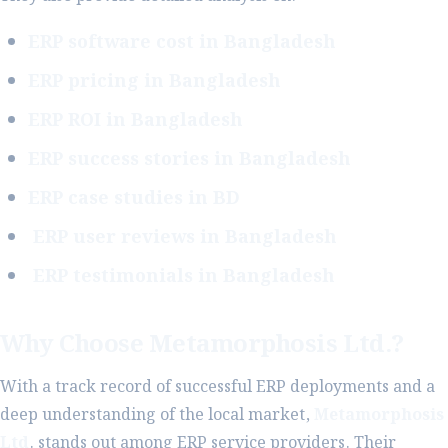
ERP software cost in Bangladesh
ERP pricing in Bangladesh
ERP ROI in Bangladesh
ERP success stories in Bangladesh
ERP case studies in BD
ERP user reviews in Bangladesh
ERP testimonials in Bangladesh
Why Choose Metamorphosis Ltd.?
With a track record of successful ERP deployments and a
deep understanding of the local market,
Metamorphosis
Ltd
. stands out among ERP service providers. Their