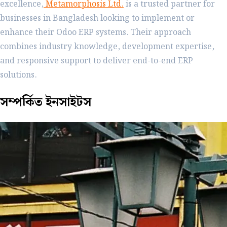
excellence,
Metamorphosis Ltd.
is a trusted partner for
businesses in Bangladesh looking to implement or
enhance their Odoo ERP systems. Their approach
combines industry knowledge, development expertise,
and responsive support to deliver end-to-end ERP
solutions.
সম্পর্কিত
ইনসাইটস