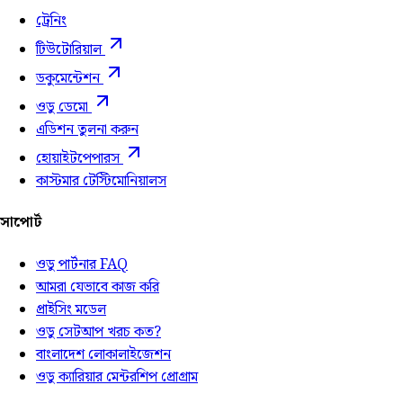
ট্রেনিং
টিউটোরিয়াল
ডকুমেন্টেশন
ওডু ডেমো
এডিশন তুলনা করুন
হোয়াইটপেপারস
কাস্টমার টেস্টিমোনিয়ালস
সাপোর্ট
ওডু পার্টনার FAQ
আমরা যেভাবে কাজ করি
প্রাইসিং মডেল
ওডু সেটআপ খরচ কত?
বাংলাদেশ লোকালাইজেশন
ওডু ক্যারিয়ার মেন্টরশিপ প্রোগ্রাম