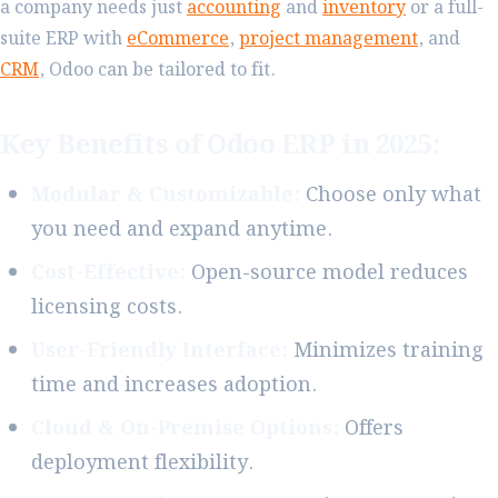
a company needs just
accounting
and
inventory
or a full-
suite ERP with
eCommerce
,
project management
, and
CRM
, Odoo can be tailored to fit.
Key Benefits of Odoo ERP in 2025:
Modular & Customizable:
Choose only what
you need and expand anytime.
Cost-Effective:
Open-source model reduces
licensing costs.
User-Friendly Interface:
Minimizes training
time and increases adoption.
Cloud & On-Premise Options:
Offers
deployment flexibility.