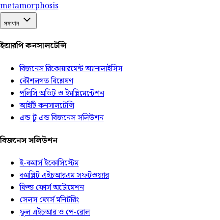
meta
morphosis
সমাধান
ইআরপি কনসালটেন্সি
বিজনেস রিকোয়ারমেন্ট অ্যানালাইসিস
কৌশলগত বিশ্লেষণ
পলিসি অডিট ও ইমপ্লিমেন্টেশন
আইটি কনসালটেন্সি
এন্ড টু এন্ড বিজনেস সলিউশন
বিজনেস সলিউশন
ই-কমার্স ইকোসিস্টেম
কমপ্লিট এইচআরএম সফটওয়্যার
ফিল্ড ফোর্স অটোমেশন
সেলস ফোর্স মনিটরিং
ফুল এইচআর ও পে-রোল