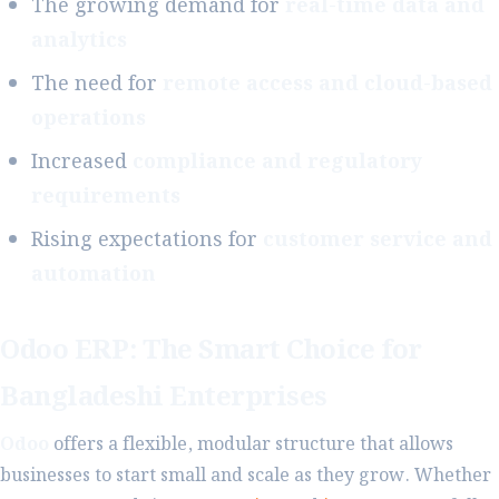
The growing demand for
real-time data and
analytics
The need for
remote access and cloud-based
operations
Increased
compliance and regulatory
requirements
Rising expectations for
customer service and
automation
Odoo ERP: The Smart Choice for
Bangladeshi Enterprises
Odoo
offers a flexible, modular structure that allows
businesses to start small and scale as they grow. Whether