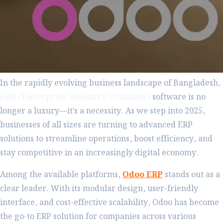
In the rapidly evolving business landscape of Bangladesh,
ERP (Enterprise Resource Planning)
software is no
longer a luxury—it's a necessity. As we step into 2025,
businesses of all sizes are turning to advanced ERP
solutions to streamline operations, boost efficiency, and
stay competitive in an increasingly digital economy.
Among the available platforms,
Odoo ERP
stands out as a
clear leader. With its modular design, user-friendly
interface, and cost-effective scalability, Odoo has become
the go-to ERP solution for companies across various