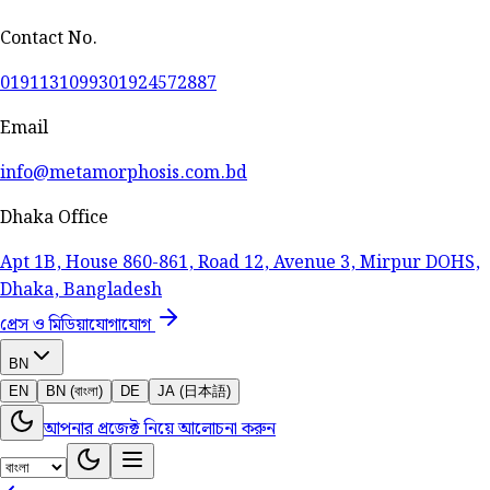
Contact No.
01911310993
01924572887
Email
info@metamorphosis.com.bd
Dhaka Office
Apt 1B, House 860-861, Road 12, Avenue 3, Mirpur DOHS,
Dhaka, Bangladesh
প্রেস ও মিডিয়া
যোগাযোগ
BN
EN
BN (বাংলা)
DE
JA (日本語)
আপনার প্রজেক্ট নিয়ে আলোচনা করুন