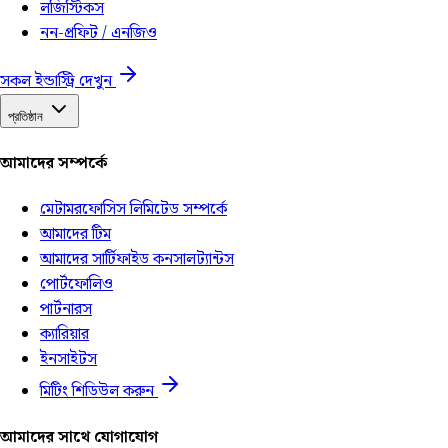
লজিস্টিকস
নন-প্রফিট / এনজিও
সকল ইন্ডাস্ট্রি দেখুন
প্রতিষ্ঠান
আমাদের সম্পর্কে
মেটামরফোসিস লিমিটেড সম্পর্কে
আমাদের টিম
আমাদের সার্টিফাইড কনসালট্যান্টস
পোর্টফোলিও
পার্টনারস
ক্যারিয়ার
ইনসাইটস
মিটিং শিডিউল করুন
আমাদের সাথে যোগাযোগ