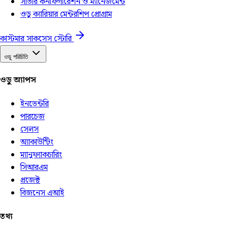
সার্ভার কনফিগারেশন ও ম্যানেজমেন্ট
ওডু ক্যারিয়ার মেন্টরশিপ প্রোগ্রাম
কাস্টমার সাকসেস স্টোরি
ওডু পরিচিতি
ওডু অ্যাপস
ইনভেন্টরি
পারচেজ
সেলস
অ্যাকাউন্টিং
ম্যানুফ্যাকচারিং
সিআরএম
প্রজেক্ট
বিজনেস এআই
তথ্য