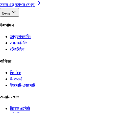
সকল ওডু অ্যাপস দেখুন
শিল্পখাত
উৎপাদন
ম্যানুফ্যাকচারিং
এফএমসিজি
টেক্সটাইল
বাণিজ্য
রিটেইল
ই-কমার্স
ইমপোর্ট-এক্সপোর্ট
অন্যান্য খাত
রিয়েল এস্টেট