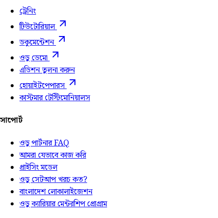
ট্রেনিং
টিউটোরিয়াল
ডকুমেন্টেশন
ওডু ডেমো
এডিশন তুলনা করুন
হোয়াইটপেপারস
কাস্টমার টেস্টিমোনিয়ালস
সাপোর্ট
ওডু পার্টনার FAQ
আমরা যেভাবে কাজ করি
প্রাইসিং মডেল
ওডু সেটআপ খরচ কত?
বাংলাদেশ লোকালাইজেশন
ওডু ক্যারিয়ার মেন্টরশিপ প্রোগ্রাম