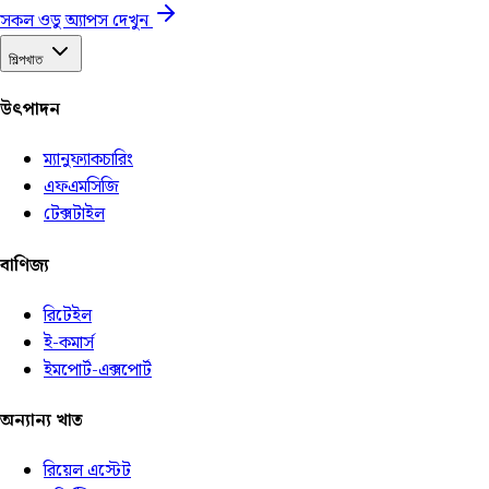
সকল ওডু অ্যাপস দেখুন
শিল্পখাত
উৎপাদন
ম্যানুফ্যাকচারিং
এফএমসিজি
টেক্সটাইল
বাণিজ্য
রিটেইল
ই-কমার্স
ইমপোর্ট-এক্সপোর্ট
অন্যান্য খাত
রিয়েল এস্টেট