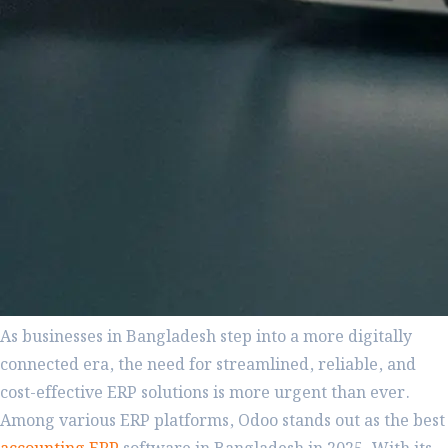
As businesses in Bangladesh step into a more digitally
connected era, the need for streamlined, reliable, and
cost-effective ERP solutions is more urgent than ever.
Among various ERP platforms, Odoo stands out as the best