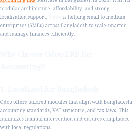
accounting ERP
software in Bangladesh in 2025. With its
modular architecture, affordability, and strong
localization support,
Odoo
is helping small to medium
enterprises (SMEs) across Bangladesh to scale smarter
and manage finances efficiently.
Why Choose Odoo ERP for
Accounting?
1. Localized for Bangladesh
Odoo offers tailored modules that align with Bangladeshi
accounting standards, VAT structure, and tax laws. This
minimizes manual intervention and ensures compliance
with local regulations.