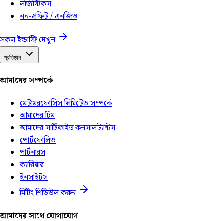
লজিস্টিকস
নন-প্রফিট / এনজিও
সকল ইন্ডাস্ট্রি দেখুন
প্রতিষ্ঠান
আমাদের সম্পর্কে
মেটামরফোসিস লিমিটেড সম্পর্কে
আমাদের টিম
আমাদের সার্টিফাইড কনসালট্যান্টস
পোর্টফোলিও
পার্টনারস
ক্যারিয়ার
ইনসাইটস
মিটিং শিডিউল করুন
আমাদের সাথে যোগাযোগ