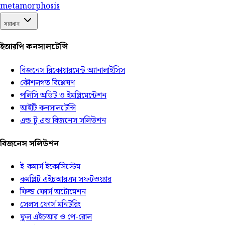
meta
morphosis
সমাধান
ইআরপি কনসালটেন্সি
বিজনেস রিকোয়ারমেন্ট অ্যানালাইসিস
কৌশলগত বিশ্লেষণ
পলিসি অডিট ও ইমপ্লিমেন্টেশন
আইটি কনসালটেন্সি
এন্ড টু এন্ড বিজনেস সলিউশন
বিজনেস সলিউশন
ই-কমার্স ইকোসিস্টেম
কমপ্লিট এইচআরএম সফটওয়্যার
ফিল্ড ফোর্স অটোমেশন
সেলস ফোর্স মনিটরিং
ফুল এইচআর ও পে-রোল