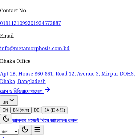
Contact No.
01911310993
01924572887
Email
info@metamorphosis.com.bd
Dhaka Office
Apt 1B, House 860-861, Road 12, Avenue 3, Mirpur DOHS,
Dhaka, Bangladesh
প্রেস ও মিডিয়া
যোগাযোগ
BN
EN
BN (বাংলা)
DE
JA (日本語)
আপনার প্রজেক্ট নিয়ে আলোচনা করুন