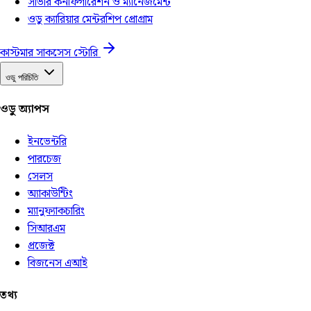
সার্ভার কনফিগারেশন ও ম্যানেজমেন্ট
ওডু ক্যারিয়ার মেন্টরশিপ প্রোগ্রাম
কাস্টমার সাকসেস স্টোরি
ওডু পরিচিতি
ওডু অ্যাপস
ইনভেন্টরি
পারচেজ
সেলস
অ্যাকাউন্টিং
ম্যানুফ্যাকচারিং
সিআরএম
প্রজেক্ট
বিজনেস এআই
তথ্য