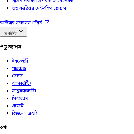
সার্ভার কনফিগারেশন ও ম্যানেজমেন্ট
ওডু ক্যারিয়ার মেন্টরশিপ প্রোগ্রাম
কাস্টমার সাকসেস স্টোরি
ওডু পরিচিতি
ওডু অ্যাপস
ইনভেন্টরি
পারচেজ
সেলস
অ্যাকাউন্টিং
ম্যানুফ্যাকচারিং
সিআরএম
প্রজেক্ট
বিজনেস এআই
তথ্য