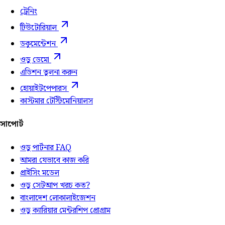
ট্রেনিং
টিউটোরিয়াল
ডকুমেন্টেশন
ওডু ডেমো
এডিশন তুলনা করুন
হোয়াইটপেপারস
কাস্টমার টেস্টিমোনিয়ালস
সাপোর্ট
ওডু পার্টনার FAQ
আমরা যেভাবে কাজ করি
প্রাইসিং মডেল
ওডু সেটআপ খরচ কত?
বাংলাদেশ লোকালাইজেশন
ওডু ক্যারিয়ার মেন্টরশিপ প্রোগ্রাম