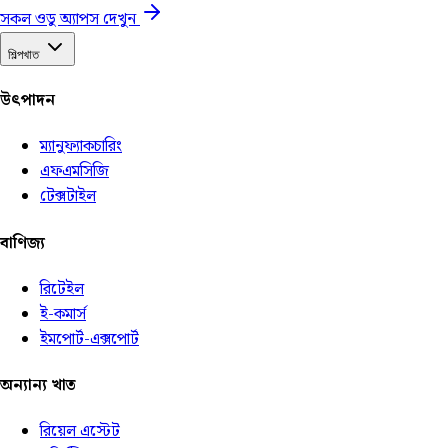
সকল ওডু অ্যাপস দেখুন
শিল্পখাত
উৎপাদন
ম্যানুফ্যাকচারিং
এফএমসিজি
টেক্সটাইল
বাণিজ্য
রিটেইল
ই-কমার্স
ইমপোর্ট-এক্সপোর্ট
অন্যান্য খাত
রিয়েল এস্টেট