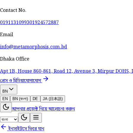
Contact No.
01911310993
01924572887
Email
info@metamorphosis.com.bd
Dhaka Office
Apt 1B, House 860-861, Road 12, Avenue 3, Mirpur DOHS,
প্রেস ও মিডিয়া
যোগাযোগ
BN
EN
BN (বাংলা)
DE
JA (日本語)
আপনার প্রজেক্ট নিয়ে আলোচনা করুন
ইনসাইটসে ফিরে যান