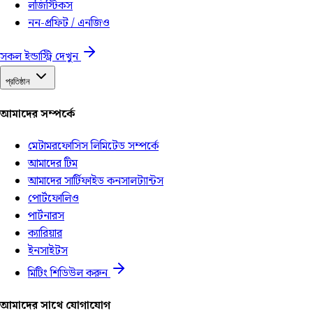
লজিস্টিকস
নন-প্রফিট / এনজিও
সকল ইন্ডাস্ট্রি দেখুন
প্রতিষ্ঠান
আমাদের সম্পর্কে
মেটামরফোসিস লিমিটেড সম্পর্কে
আমাদের টিম
আমাদের সার্টিফাইড কনসালট্যান্টস
পোর্টফোলিও
পার্টনারস
ক্যারিয়ার
ইনসাইটস
মিটিং শিডিউল করুন
আমাদের সাথে যোগাযোগ