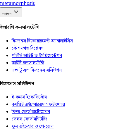
meta
morphosis
সমাধান
ইআরপি কনসালটেন্সি
বিজনেস রিকোয়ারমেন্ট অ্যানালাইসিস
কৌশলগত বিশ্লেষণ
পলিসি অডিট ও ইমপ্লিমেন্টেশন
আইটি কনসালটেন্সি
এন্ড টু এন্ড বিজনেস সলিউশন
বিজনেস সলিউশন
ই-কমার্স ইকোসিস্টেম
কমপ্লিট এইচআরএম সফটওয়্যার
ফিল্ড ফোর্স অটোমেশন
সেলস ফোর্স মনিটরিং
ফুল এইচআর ও পে-রোল