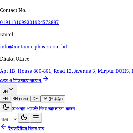
Contact No.
01911310993
01924572887
Email
info@metamorphosis.com.bd
Dhaka Office
Apt 1B, House 860-861, Road 12, Avenue 3, Mirpur DOHS,
প্রেস ও মিডিয়া
যোগাযোগ
BN
EN
BN (বাংলা)
DE
JA (日本語)
আপনার প্রজেক্ট নিয়ে আলোচনা করুন
ইনসাইটসে ফিরে যান