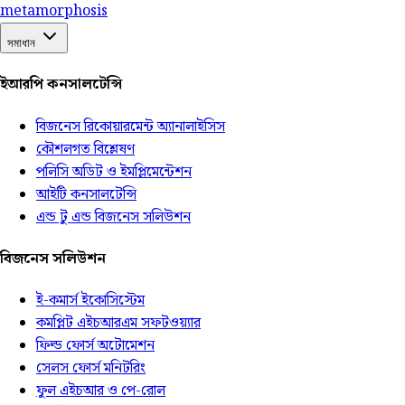
meta
morphosis
সমাধান
ইআরপি কনসালটেন্সি
বিজনেস রিকোয়ারমেন্ট অ্যানালাইসিস
কৌশলগত বিশ্লেষণ
পলিসি অডিট ও ইমপ্লিমেন্টেশন
আইটি কনসালটেন্সি
এন্ড টু এন্ড বিজনেস সলিউশন
বিজনেস সলিউশন
ই-কমার্স ইকোসিস্টেম
কমপ্লিট এইচআরএম সফটওয়্যার
ফিল্ড ফোর্স অটোমেশন
সেলস ফোর্স মনিটরিং
ফুল এইচআর ও পে-রোল