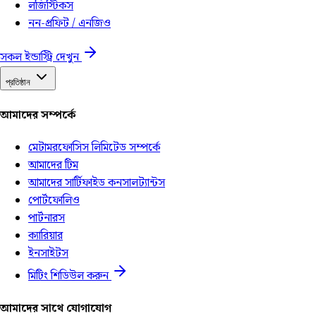
লজিস্টিকস
নন-প্রফিট / এনজিও
সকল ইন্ডাস্ট্রি দেখুন
প্রতিষ্ঠান
আমাদের সম্পর্কে
মেটামরফোসিস লিমিটেড সম্পর্কে
আমাদের টিম
আমাদের সার্টিফাইড কনসালট্যান্টস
পোর্টফোলিও
পার্টনারস
ক্যারিয়ার
ইনসাইটস
মিটিং শিডিউল করুন
আমাদের সাথে যোগাযোগ