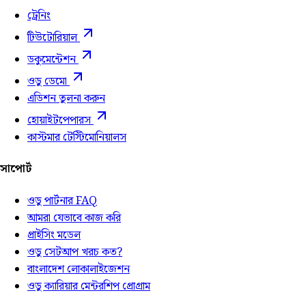
ট্রেনিং
টিউটোরিয়াল
ডকুমেন্টেশন
ওডু ডেমো
এডিশন তুলনা করুন
হোয়াইটপেপারস
কাস্টমার টেস্টিমোনিয়ালস
সাপোর্ট
ওডু পার্টনার FAQ
আমরা যেভাবে কাজ করি
প্রাইসিং মডেল
ওডু সেটআপ খরচ কত?
বাংলাদেশ লোকালাইজেশন
ওডু ক্যারিয়ার মেন্টরশিপ প্রোগ্রাম