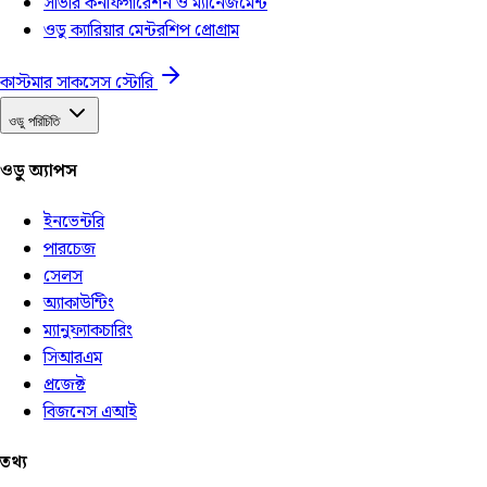
সার্ভার কনফিগারেশন ও ম্যানেজমেন্ট
ওডু ক্যারিয়ার মেন্টরশিপ প্রোগ্রাম
কাস্টমার সাকসেস স্টোরি
ওডু পরিচিতি
ওডু অ্যাপস
ইনভেন্টরি
পারচেজ
সেলস
অ্যাকাউন্টিং
ম্যানুফ্যাকচারিং
সিআরএম
প্রজেক্ট
বিজনেস এআই
তথ্য