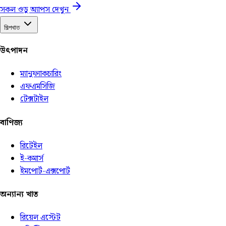
সকল ওডু অ্যাপস দেখুন
শিল্পখাত
উৎপাদন
ম্যানুফ্যাকচারিং
এফএমসিজি
টেক্সটাইল
বাণিজ্য
রিটেইল
ই-কমার্স
ইমপোর্ট-এক্সপোর্ট
অন্যান্য খাত
রিয়েল এস্টেট