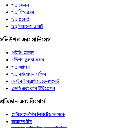
ওডু সেলস
ওডু সিআরএম
ওডু প্রজেক্ট
ওডু বিজনেস এআই
সলিউশন এবং সার্ভিসেস
প্রাইসিং মডেল
এডিশন তুলনা করুন
ওডু অ্যাপস
ওডু মাইগ্রেশন সার্ভিস
কাস্টম ইআরপি ডেভেলপমেন্ট
এআই এবং র‍্যাগ ইন্টিগ্রেশন
প্রতিষ্ঠান এবং রিসোর্স
মেটামরফোসিস লিমিটেড সম্পর্কে
আমাদের টিম