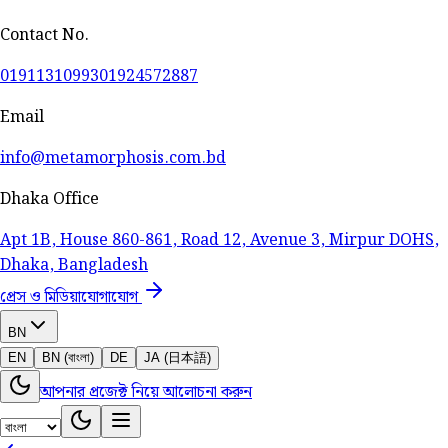
Contact No.
01911310993
01924572887
Email
info@metamorphosis.com.bd
Dhaka Office
Apt 1B, House 860-861, Road 12, Avenue 3, Mirpur DOHS,
Dhaka, Bangladesh
প্রেস ও মিডিয়া
যোগাযোগ
BN
EN
BN (বাংলা)
DE
JA (日本語)
আপনার প্রজেক্ট নিয়ে আলোচনা করুন