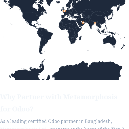
Why Partner with Metamorphosis
for Odoo?
As a leading certified Odoo partner in Bangladesh,