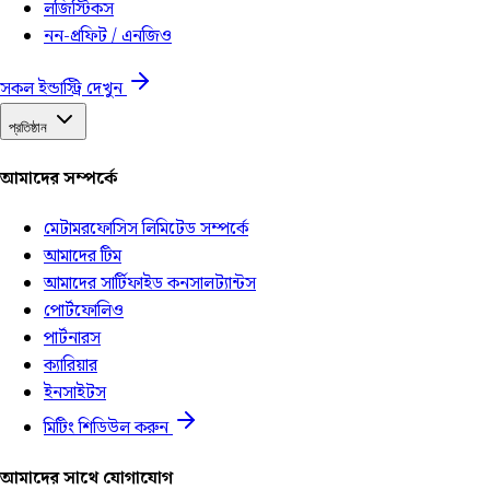
লজিস্টিকস
নন-প্রফিট / এনজিও
সকল ইন্ডাস্ট্রি দেখুন
প্রতিষ্ঠান
আমাদের সম্পর্কে
মেটামরফোসিস লিমিটেড সম্পর্কে
আমাদের টিম
আমাদের সার্টিফাইড কনসালট্যান্টস
পোর্টফোলিও
পার্টনারস
ক্যারিয়ার
ইনসাইটস
মিটিং শিডিউল করুন
আমাদের সাথে যোগাযোগ