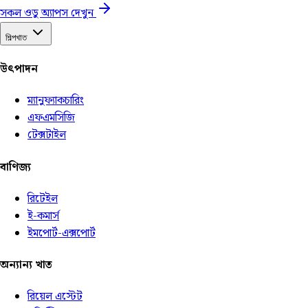
সকল ওডু অ্যাপস দেখুন
শিল্পখাত
উৎপাদন
ম্যানুফ্যাকচারিং
এফএমসিজি
টেক্সটাইল
বাণিজ্য
রিটেইল
ই-কমার্স
ইমপোর্ট-এক্সপোর্ট
অন্যান্য খাত
রিয়েল এস্টেট