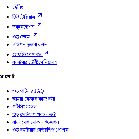
ট্রেনিং
টিউটোরিয়াল
ডকুমেন্টেশন
ওডু ডেমো
এডিশন তুলনা করুন
হোয়াইটপেপারস
কাস্টমার টেস্টিমোনিয়ালস
সাপোর্ট
ওডু পার্টনার FAQ
আমরা যেভাবে কাজ করি
প্রাইসিং মডেল
ওডু সেটআপ খরচ কত?
বাংলাদেশ লোকালাইজেশন
ওডু ক্যারিয়ার মেন্টরশিপ প্রোগ্রাম