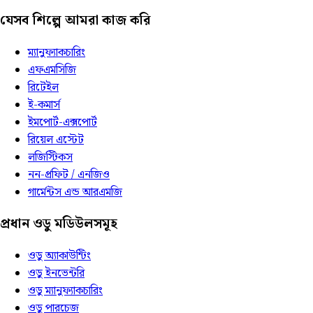
যেসব শিল্পে আমরা কাজ করি
ম্যানুফ্যাকচারিং
এফএমসিজি
রিটেইল
ই-কমার্স
ইমপোর্ট-এক্সপোর্ট
রিয়েল এস্টেট
লজিস্টিকস
নন-প্রফিট / এনজিও
গার্মেন্টস এন্ড আরএমজি
প্রধান ওডু মডিউলসমূহ
ওডু অ্যাকাউন্টিং
ওডু ইনভেন্টরি
ওডু ম্যানুফ্যাকচারিং
ওডু পারচেজ