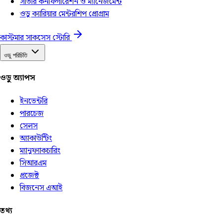
সার্ভার কনফিগারেশন ও ম্যানেজমেন্ট
ওডু ক্যারিয়ার মেন্টরশিপ প্রোগ্রাম
কাস্টমার সাকসেস স্টোরি
ওডু পরিচিতি
ওডু অ্যাপস
ইনভেন্টরি
পারচেজ
সেলস
অ্যাকাউন্টিং
ম্যানুফ্যাকচারিং
সিআরএম
প্রজেক্ট
বিজনেস এআই
তথ্য