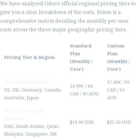
We have analyzed Odoo's official regional pricing tiers to
give you a clear breakdown of the costs. Below is a
comprehensive matrix detailing the monthly per-user
costs across the three major geographic pricing tiers.
Standard
Custom
Plan
Plan
Pricing Tier & Region
(Monthly /
(Monthly /
User)
User)
Tier 1: High Income
37.40€ / 69
24.90€ / 44
US, UK, Germany, Canada,
CAD / 65
CAD / 43 AUD
Australia, Japan
AUD
Tier 2: Emerging
Markets
$16.90 USD
$25.50 USD
UAE, Saudi Arabia, Qatar,
Malaysia, Singapore, HK