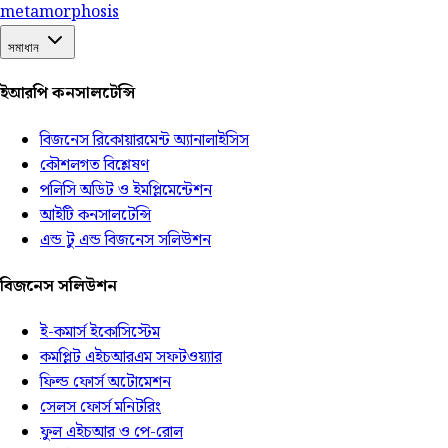
meta
morphosis
সমাধান
ইআরপি কনসালটেন্সি
বিজনেস রিকোয়ারমেন্ট অ্যানালাইসিস
কৌশলগত বিশ্লেষণ
পলিসি অডিট ও ইমপ্লিমেন্টেশন
আইটি কনসালটেন্সি
এন্ড টু এন্ড বিজনেস সলিউশন
বিজনেস সলিউশন
ই-কমার্স ইকোসিস্টেম
কমপ্লিট এইচআরএম সফটওয়্যার
ফিল্ড ফোর্স অটোমেশন
সেলস ফোর্স মনিটরিং
ফুল এইচআর ও পে-রোল