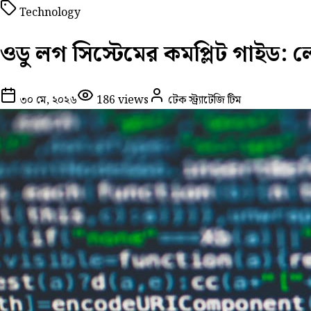
Technology
ওডু লগ সিস্টেমের কমপ্লিট গাইড: লেভ
৩০ মে, ২০২৬
186
views
টেক স্ট্র্যাটেজি টিম