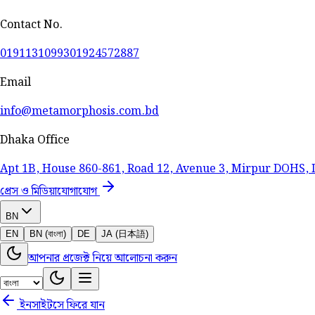
Contact No.
01911310993
01924572887
Email
info@metamorphosis.com.bd
Dhaka Office
Apt 1B, House 860-861, Road 12, Avenue 3, Mirpur DOHS,
প্রেস ও মিডিয়া
যোগাযোগ
BN
EN
BN (বাংলা)
DE
JA (日本語)
আপনার প্রজেক্ট নিয়ে আলোচনা করুন
ইনসাইটসে ফিরে যান