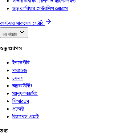
সার্ভার কনফিগারেশন ও ম্যানেজমেন্ট
ওডু ক্যারিয়ার মেন্টরশিপ প্রোগ্রাম
কাস্টমার সাকসেস স্টোরি
ওডু পরিচিতি
ওডু অ্যাপস
ইনভেন্টরি
পারচেজ
সেলস
অ্যাকাউন্টিং
ম্যানুফ্যাকচারিং
সিআরএম
প্রজেক্ট
বিজনেস এআই
তথ্য