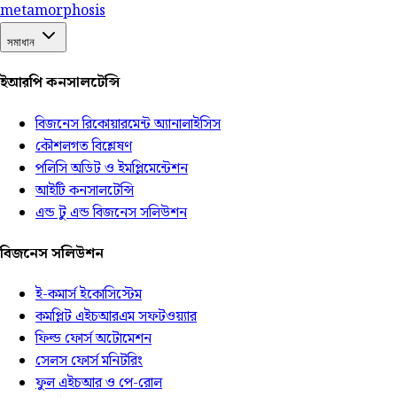
meta
morphosis
সমাধান
ইআরপি কনসালটেন্সি
বিজনেস রিকোয়ারমেন্ট অ্যানালাইসিস
কৌশলগত বিশ্লেষণ
পলিসি অডিট ও ইমপ্লিমেন্টেশন
আইটি কনসালটেন্সি
এন্ড টু এন্ড বিজনেস সলিউশন
বিজনেস সলিউশন
ই-কমার্স ইকোসিস্টেম
কমপ্লিট এইচআরএম সফটওয়্যার
ফিল্ড ফোর্স অটোমেশন
সেলস ফোর্স মনিটরিং
ফুল এইচআর ও পে-রোল