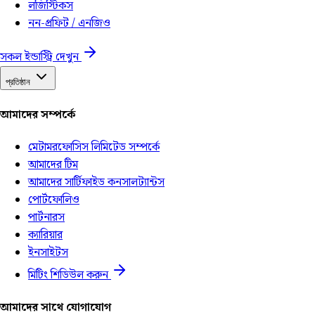
লজিস্টিকস
নন-প্রফিট / এনজিও
সকল ইন্ডাস্ট্রি দেখুন
প্রতিষ্ঠান
আমাদের সম্পর্কে
মেটামরফোসিস লিমিটেড সম্পর্কে
আমাদের টিম
আমাদের সার্টিফাইড কনসালট্যান্টস
পোর্টফোলিও
পার্টনারস
ক্যারিয়ার
ইনসাইটস
মিটিং শিডিউল করুন
আমাদের সাথে যোগাযোগ