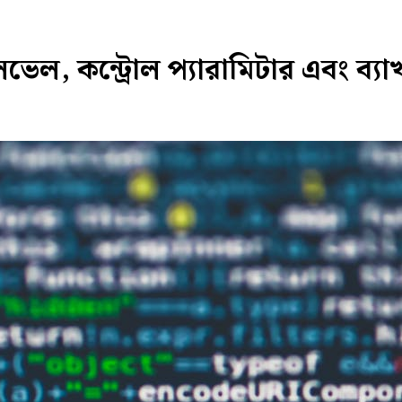
েল, কন্ট্রোল প্যারামিটার এবং ব্যাখ