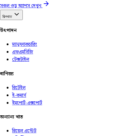
সকল ওডু অ্যাপস দেখুন
শিল্পখাত
উৎপাদন
ম্যানুফ্যাকচারিং
এফএমসিজি
টেক্সটাইল
বাণিজ্য
রিটেইল
ই-কমার্স
ইমপোর্ট-এক্সপোর্ট
অন্যান্য খাত
রিয়েল এস্টেট