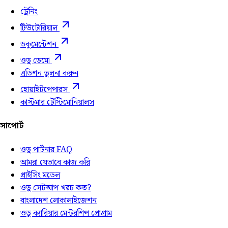
ট্রেনিং
টিউটোরিয়াল
ডকুমেন্টেশন
ওডু ডেমো
এডিশন তুলনা করুন
হোয়াইটপেপারস
কাস্টমার টেস্টিমোনিয়ালস
সাপোর্ট
ওডু পার্টনার FAQ
আমরা যেভাবে কাজ করি
প্রাইসিং মডেল
ওডু সেটআপ খরচ কত?
বাংলাদেশ লোকালাইজেশন
ওডু ক্যারিয়ার মেন্টরশিপ প্রোগ্রাম