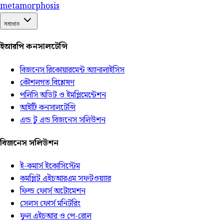
meta
morphosis
সমাধান
ইআরপি কনসালটেন্সি
বিজনেস রিকোয়ারমেন্ট অ্যানালাইসিস
কৌশলগত বিশ্লেষণ
পলিসি অডিট ও ইমপ্লিমেন্টেশন
আইটি কনসালটেন্সি
এন্ড টু এন্ড বিজনেস সলিউশন
বিজনেস সলিউশন
ই-কমার্স ইকোসিস্টেম
কমপ্লিট এইচআরএম সফটওয়্যার
ফিল্ড ফোর্স অটোমেশন
সেলস ফোর্স মনিটরিং
ফুল এইচআর ও পে-রোল