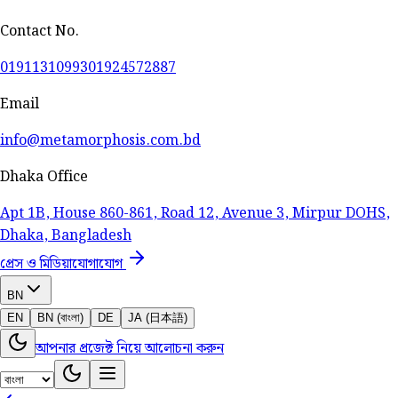
Contact No.
01911310993
01924572887
Email
info@metamorphosis.com.bd
Dhaka Office
Apt 1B, House 860-861, Road 12, Avenue 3, Mirpur DOHS,
Dhaka, Bangladesh
প্রেস ও মিডিয়া
যোগাযোগ
BN
EN
BN (বাংলা)
DE
JA (日本語)
আপনার প্রজেক্ট নিয়ে আলোচনা করুন