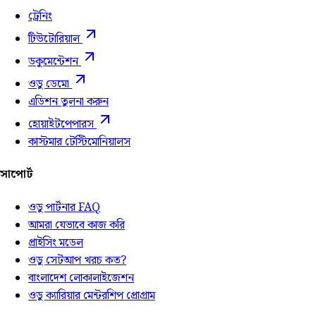
ট্রেনিং
টিউটোরিয়াল
ডকুমেন্টেশন
ওডু ডেমো
এডিশন তুলনা করুন
হোয়াইটপেপারস
কাস্টমার টেস্টিমোনিয়ালস
সাপোর্ট
ওডু পার্টনার FAQ
আমরা যেভাবে কাজ করি
প্রাইসিং মডেল
ওডু সেটআপ খরচ কত?
বাংলাদেশ লোকালাইজেশন
ওডু ক্যারিয়ার মেন্টরশিপ প্রোগ্রাম