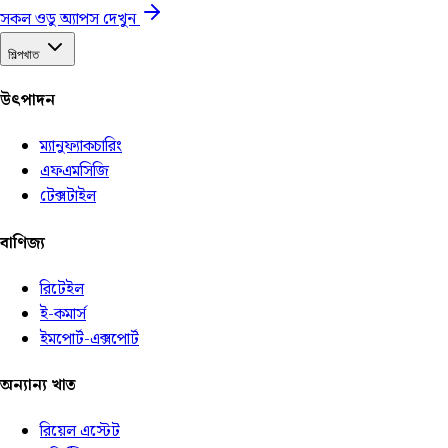
সকল ওডু অ্যাপস দেখুন
শিল্পখাত
উৎপাদন
ম্যানুফ্যাকচারিং
এফএমসিজি
টেক্সটাইল
বাণিজ্য
রিটেইল
ই-কমার্স
ইমপোর্ট-এক্সপোর্ট
অন্যান্য খাত
রিয়েল এস্টেট