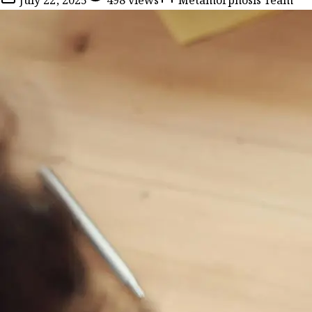
July 22, 2025
498
views
Metamorphosis Team