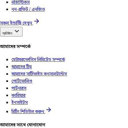
লজিস্টিকস
নন-প্রফিট / এনজিও
সকল ইন্ডাস্ট্রি দেখুন
প্রতিষ্ঠান
আমাদের সম্পর্কে
মেটামরফোসিস লিমিটেড সম্পর্কে
আমাদের টিম
আমাদের সার্টিফাইড কনসালট্যান্টস
পোর্টফোলিও
পার্টনারস
ক্যারিয়ার
ইনসাইটস
মিটিং শিডিউল করুন
আমাদের সাথে যোগাযোগ