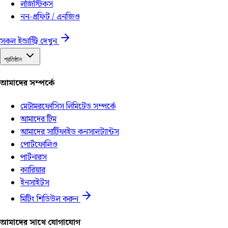
লজিস্টিকস
নন-প্রফিট / এনজিও
সকল ইন্ডাস্ট্রি দেখুন
প্রতিষ্ঠান
আমাদের সম্পর্কে
মেটামরফোসিস লিমিটেড সম্পর্কে
আমাদের টিম
আমাদের সার্টিফাইড কনসালট্যান্টস
পোর্টফোলিও
পার্টনারস
ক্যারিয়ার
ইনসাইটস
মিটিং শিডিউল করুন
আমাদের সাথে যোগাযোগ