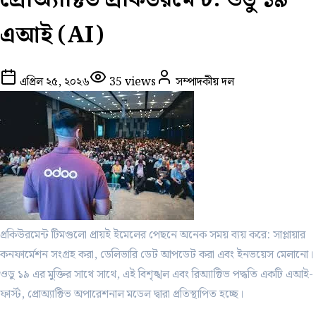
এআই (AI)
এপ্রিল ২৫, ২০২৬
35
views
সম্পাদকীয় দল
প্রকিউরমেন্ট টিমগুলো প্রায়ই ইমেলের পেছনে অনেক সময় ব্যয় করে: সাপ্লায়ার
কনফার্মেশন সংগ্রহ করা, ডেলিভারি ডেট আপডেট করা এবং ইনভয়েস মেলানো।
ওডু ১৯ এর মুক্তির সাথে সাথে, এই বিশৃঙ্খল এবং রিঅ্যাক্টিভ পদ্ধতি একটি এআই-
ফার্স্ট, প্রোঅ্যাক্টিভ অপারেশনাল মডেল দ্বারা প্রতিস্থাপিত হচ্ছে।