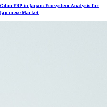
Odoo ERP in Japan: Ecosystem Analysis for
Japanese Market