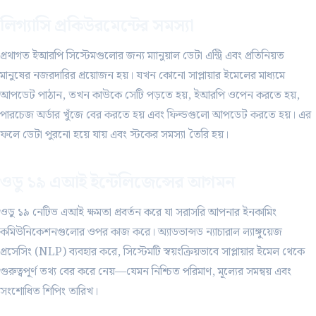
লিগ্যাসি প্রকিউরমেন্টের সমস্যা
প্রথাগত ইআরপি সিস্টেমগুলোর জন্য ম্যানুয়াল ডেটা এন্ট্রি এবং প্রতিনিয়ত
মানুষের নজরদারির প্রয়োজন হয়। যখন কোনো সাপ্লায়ার ইমেলের মাধ্যমে
আপডেট পাঠান, তখন কাউকে সেটি পড়তে হয়, ইআরপি ওপেন করতে হয়,
পারচেজ অর্ডার খুঁজে বের করতে হয় এবং ফিল্ডগুলো আপডেট করতে হয়। এর
ফলে ডেটা পুরনো হয়ে যায় এবং স্টকের সমস্যা তৈরি হয়।
ওডু ১৯ এআই ইন্টেলিজেন্সের আগমন
ওডু ১৯ নেটিভ এআই ক্ষমতা প্রবর্তন করে যা সরাসরি আপনার ইনকামিং
কমিউনিকেশনগুলোর ওপর কাজ করে। অ্যাডভান্সড ন্যাচারাল ল্যাঙ্গুয়েজ
প্রসেসিং (NLP) ব্যবহার করে, সিস্টেমটি স্বয়ংক্রিয়ভাবে সাপ্লায়ার ইমেল থেকে
গুরুত্বপূর্ণ তথ্য বের করে নেয়—যেমন নিশ্চিত পরিমাণ, মূল্যের সমন্বয় এবং
সংশোধিত শিপিং তারিখ।