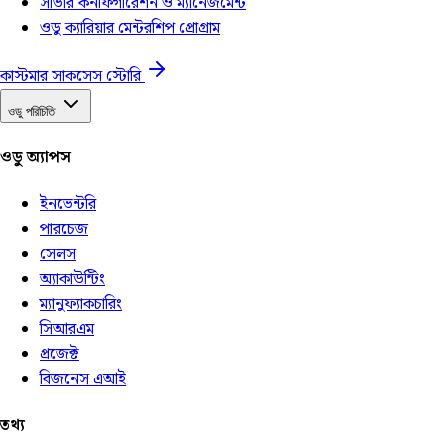
সার্ভার কনফিগারেশন ও ম্যানেজমেন্ট
ওডু ক্যারিয়ার মেন্টরশিপ প্রোগ্রাম
কাস্টমার সাকসেস স্টোরি
ওডু পরিচিতি
ওডু অ্যাপস
ইনভেন্টরি
পারচেজ
সেলস
অ্যাকাউন্টিং
ম্যানুফ্যাকচারিং
সিআরএম
প্রজেক্ট
বিজনেস এআই
তথ্য