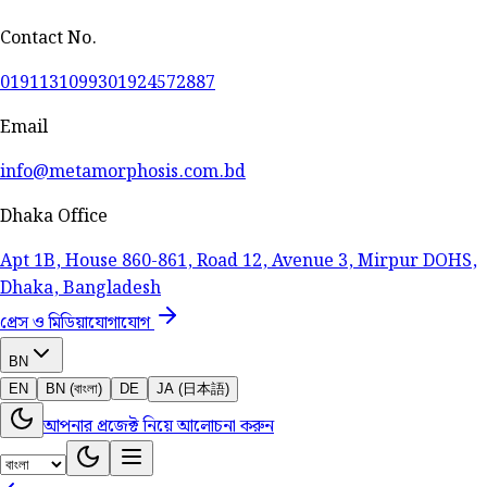
Contact No.
01911310993
01924572887
Email
info@metamorphosis.com.bd
Dhaka Office
Apt 1B, House 860-861, Road 12, Avenue 3, Mirpur DOHS,
Dhaka, Bangladesh
প্রেস ও মিডিয়া
যোগাযোগ
BN
EN
BN (বাংলা)
DE
JA (日本語)
আপনার প্রজেক্ট নিয়ে আলোচনা করুন