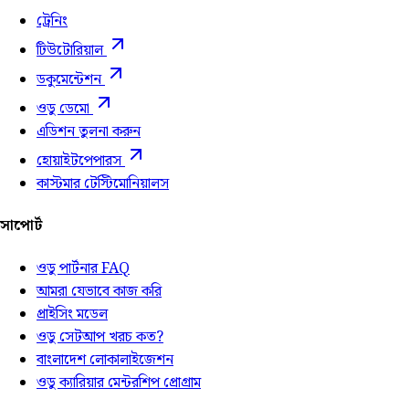
ট্রেনিং
টিউটোরিয়াল
ডকুমেন্টেশন
ওডু ডেমো
এডিশন তুলনা করুন
হোয়াইটপেপারস
কাস্টমার টেস্টিমোনিয়ালস
সাপোর্ট
ওডু পার্টনার FAQ
আমরা যেভাবে কাজ করি
প্রাইসিং মডেল
ওডু সেটআপ খরচ কত?
বাংলাদেশ লোকালাইজেশন
ওডু ক্যারিয়ার মেন্টরশিপ প্রোগ্রাম