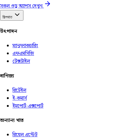
সকল ওডু অ্যাপস দেখুন
শিল্পখাত
উৎপাদন
ম্যানুফ্যাকচারিং
এফএমসিজি
টেক্সটাইল
বাণিজ্য
রিটেইল
ই-কমার্স
ইমপোর্ট-এক্সপোর্ট
অন্যান্য খাত
রিয়েল এস্টেট