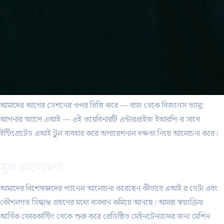
আমাদের আগের সেশনের ওপর ভিত্তি করে — বাজ থেকে বিজনেস ভ্যালু:
আপনার অ্যাপে এআই — এই ওয়েবিনারটি এন্টারপ্রাইজ ইআরপি-র সাথে
ইন্টিগ্রেটেড এআই টুল ব্যবহার করে অপারেশনাল দক্ষতা নিয়ে আলোচনা করে।
মূল আলোচনা
আমাদের বিশেষজ্ঞদের প্যানেল আলোচনা করেছেন কীভাবে এআই র ডেটা এবং
কৌশলগত সিদ্ধান্ত গ্রহণের মধ্যে ব্যবধান কমিয়ে আনছে। আমরা স্বয়ংক্রিয়
আর্থিক ফোরকাস্টিং থেকে শুরু করে প্রেডিক্টিভ মেইনটেন্যান্সের জন্য মেশিন