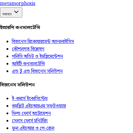
meta
morphosis
সমাধান
ইআরপি কনসালটেন্সি
বিজনেস রিকোয়ারমেন্ট অ্যানালাইসিস
কৌশলগত বিশ্লেষণ
পলিসি অডিট ও ইমপ্লিমেন্টেশন
আইটি কনসালটেন্সি
এন্ড টু এন্ড বিজনেস সলিউশন
বিজনেস সলিউশন
ই-কমার্স ইকোসিস্টেম
কমপ্লিট এইচআরএম সফটওয়্যার
ফিল্ড ফোর্স অটোমেশন
সেলস ফোর্স মনিটরিং
ফুল এইচআর ও পে-রোল