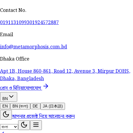
Contact No.
01911310993
01924572887
Email
info@metamorphosis.com.bd
Dhaka Office
Apt 1B, House 860-861, Road 12, Avenue 3, Mirpur DOHS,
Dhaka, Bangladesh
প্রেস ও মিডিয়া
যোগাযোগ
BN
EN
BN (বাংলা)
DE
JA (日本語)
আপনার প্রজেক্ট নিয়ে আলোচনা করুন