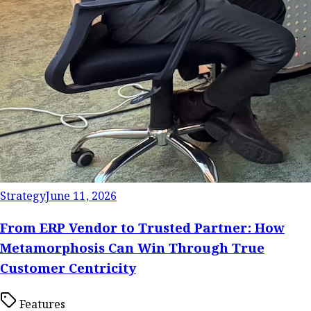
Strategy
June 11, 2026
From ERP Vendor to Trusted Partner: How
Metamorphosis Can Win Through True
Customer Centricity
Features