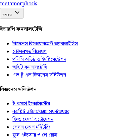
meta
morphosis
সমাধান
ইআরপি কনসালটেন্সি
বিজনেস রিকোয়ারমেন্ট অ্যানালাইসিস
কৌশলগত বিশ্লেষণ
পলিসি অডিট ও ইমপ্লিমেন্টেশন
আইটি কনসালটেন্সি
এন্ড টু এন্ড বিজনেস সলিউশন
বিজনেস সলিউশন
ই-কমার্স ইকোসিস্টেম
কমপ্লিট এইচআরএম সফটওয়্যার
ফিল্ড ফোর্স অটোমেশন
সেলস ফোর্স মনিটরিং
ফুল এইচআর ও পে-রোল