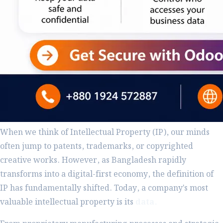
When we think of Intellectual Property (IP), our minds
often jump to patents, trademarks, or copyrighted
creative works. However, as Bangladesh rapidly
transforms into a digital-first economy, the definition of
IP has fundamentally shifted. Today, a company's most
valuable intellectual property is its
data.