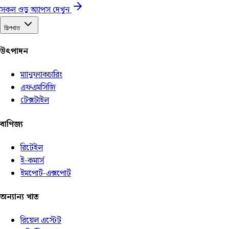
সকল ওডু অ্যাপস দেখুন
শিল্পখাত
উৎপাদন
ম্যানুফ্যাকচারিং
এফএমসিজি
টেক্সটাইল
বাণিজ্য
রিটেইল
ই-কমার্স
ইমপোর্ট-এক্সপোর্ট
অন্যান্য খাত
রিয়েল এস্টেট