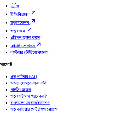
ট্রেনিং
টিউটোরিয়াল
ডকুমেন্টেশন
ওডু ডেমো
এডিশন তুলনা করুন
হোয়াইটপেপারস
কাস্টমার টেস্টিমোনিয়ালস
সাপোর্ট
ওডু পার্টনার FAQ
আমরা যেভাবে কাজ করি
প্রাইসিং মডেল
ওডু সেটআপ খরচ কত?
বাংলাদেশ লোকালাইজেশন
ওডু ক্যারিয়ার মেন্টরশিপ প্রোগ্রাম