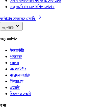
সার্ভার কনফিগারেশন ও ম্যানেজমেন্ট
ওডু ক্যারিয়ার মেন্টরশিপ প্রোগ্রাম
কাস্টমার সাকসেস স্টোরি
ওডু পরিচিতি
ওডু অ্যাপস
ইনভেন্টরি
পারচেজ
সেলস
অ্যাকাউন্টিং
ম্যানুফ্যাকচারিং
সিআরএম
প্রজেক্ট
বিজনেস এআই
তথ্য