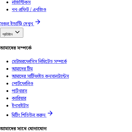
লজিস্টিকস
নন-প্রফিট / এনজিও
সকল ইন্ডাস্ট্রি দেখুন
প্রতিষ্ঠান
আমাদের সম্পর্কে
মেটামরফোসিস লিমিটেড সম্পর্কে
আমাদের টিম
আমাদের সার্টিফাইড কনসালট্যান্টস
পোর্টফোলিও
পার্টনারস
ক্যারিয়ার
ইনসাইটস
মিটিং শিডিউল করুন
আমাদের সাথে যোগাযোগ