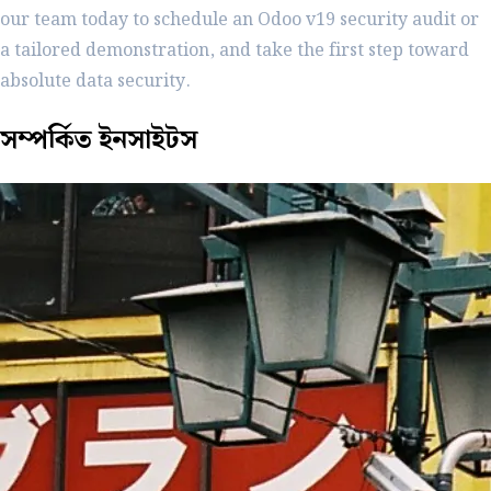
our team today to schedule an Odoo v19 security audit or
a tailored demonstration, and take the first step toward
absolute data security.
সম্পর্কিত
ইনসাইটস