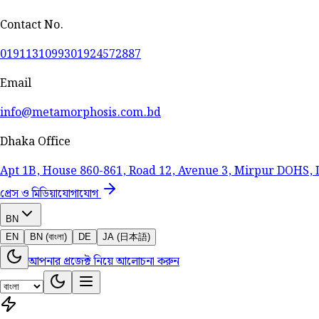
Contact No.
01911310993
01924572887
Email
info@metamorphosis.com.bd
Dhaka Office
Apt 1B, House 860-861, Road 12, Avenue 3, Mirpur DOHS,
প্রেস ও মিডিয়া
যোগাযোগ
BN
EN
BN (বাংলা)
DE
JA (日本語)
আপনার প্রজেক্ট নিয়ে আলোচনা করুন