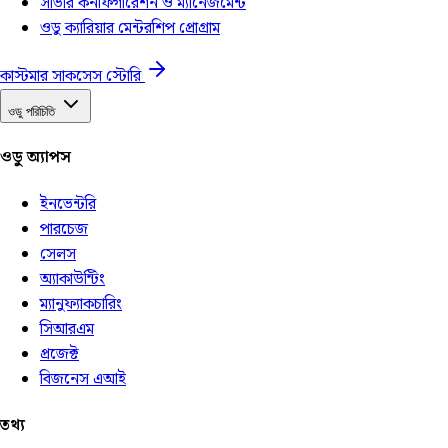
সার্ভার কনফিগারেশন ও ম্যানেজমেন্ট
ওডু ক্যারিয়ার মেন্টরশিপ প্রোগ্রাম
কাস্টমার সাকসেস স্টোরি
ওডু পরিচিতি
ওডু অ্যাপস
ইনভেন্টরি
পারচেজ
সেলস
অ্যাকাউন্টিং
ম্যানুফ্যাকচারিং
সিআরএম
প্রজেক্ট
বিজনেস এআই
তথ্য