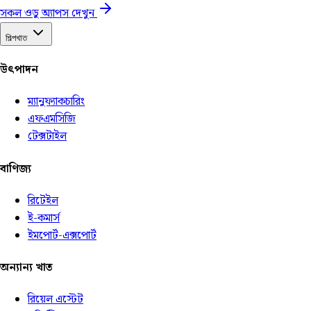
সকল ওডু অ্যাপস দেখুন
শিল্পখাত
উৎপাদন
ম্যানুফ্যাকচারিং
এফএমসিজি
টেক্সটাইল
বাণিজ্য
রিটেইল
ই-কমার্স
ইমপোর্ট-এক্সপোর্ট
অন্যান্য খাত
রিয়েল এস্টেট