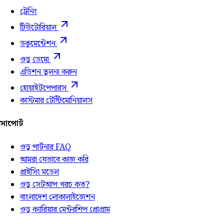
ট্রেনিং
টিউটোরিয়াল
ডকুমেন্টেশন
ওডু ডেমো
এডিশন তুলনা করুন
হোয়াইটপেপারস
কাস্টমার টেস্টিমোনিয়ালস
সাপোর্ট
ওডু পার্টনার FAQ
আমরা যেভাবে কাজ করি
প্রাইসিং মডেল
ওডু সেটআপ খরচ কত?
বাংলাদেশ লোকালাইজেশন
ওডু ক্যারিয়ার মেন্টরশিপ প্রোগ্রাম