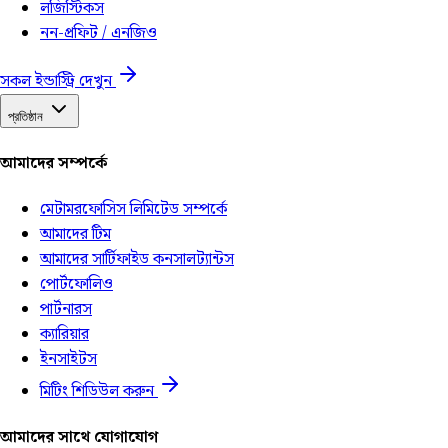
লজিস্টিকস
নন-প্রফিট / এনজিও
সকল ইন্ডাস্ট্রি দেখুন
প্রতিষ্ঠান
আমাদের সম্পর্কে
মেটামরফোসিস লিমিটেড সম্পর্কে
আমাদের টিম
আমাদের সার্টিফাইড কনসালট্যান্টস
পোর্টফোলিও
পার্টনারস
ক্যারিয়ার
ইনসাইটস
মিটিং শিডিউল করুন
আমাদের সাথে যোগাযোগ