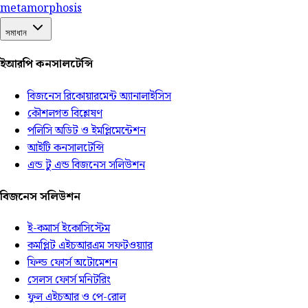
meta
morphosis
সমাধান
ইআরপি কনসালটেন্সি
বিজনেস রিকোয়ারমেন্ট অ্যানালাইসিস
কৌশলগত বিশ্লেষণ
পলিসি অডিট ও ইমপ্লিমেন্টেশন
আইটি কনসালটেন্সি
এন্ড টু এন্ড বিজনেস সলিউশন
বিজনেস সলিউশন
ই-কমার্স ইকোসিস্টেম
কমপ্লিট এইচআরএম সফটওয়্যার
ফিল্ড ফোর্স অটোমেশন
সেলস ফোর্স মনিটরিং
ফুল এইচআর ও পে-রোল