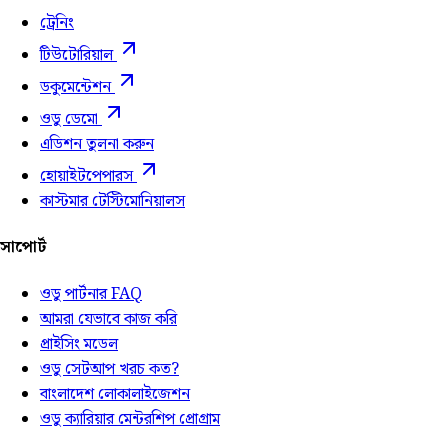
ট্রেনিং
টিউটোরিয়াল
ডকুমেন্টেশন
ওডু ডেমো
এডিশন তুলনা করুন
হোয়াইটপেপারস
কাস্টমার টেস্টিমোনিয়ালস
সাপোর্ট
ওডু পার্টনার FAQ
আমরা যেভাবে কাজ করি
প্রাইসিং মডেল
ওডু সেটআপ খরচ কত?
বাংলাদেশ লোকালাইজেশন
ওডু ক্যারিয়ার মেন্টরশিপ প্রোগ্রাম