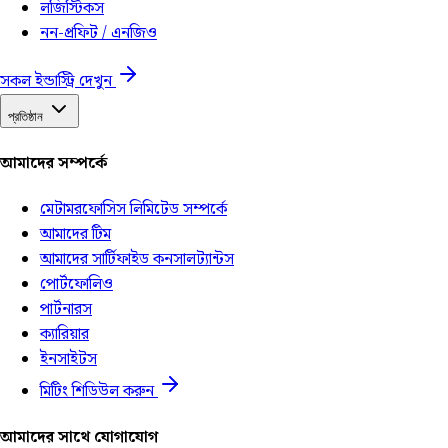
লজিস্টিকস
নন-প্রফিট / এনজিও
সকল ইন্ডাস্ট্রি দেখুন
প্রতিষ্ঠান
আমাদের সম্পর্কে
মেটামরফোসিস লিমিটেড সম্পর্কে
আমাদের টিম
আমাদের সার্টিফাইড কনসালট্যান্টস
পোর্টফোলিও
পার্টনারস
ক্যারিয়ার
ইনসাইটস
মিটিং শিডিউল করুন
আমাদের সাথে যোগাযোগ