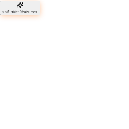
এআই সারাংশ জিজ্ঞাসা করুন