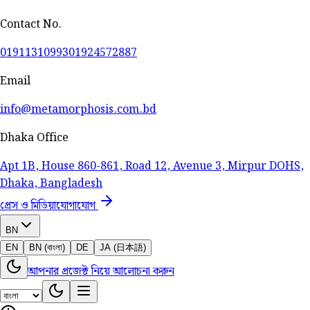
Contact No.
01911310993
01924572887
Email
info@metamorphosis.com.bd
Dhaka Office
Apt 1B, House 860-861, Road 12, Avenue 3, Mirpur DOHS,
Dhaka, Bangladesh
প্রেস ও মিডিয়া
যোগাযোগ
BN
EN
BN (বাংলা)
DE
JA (日本語)
আপনার প্রজেক্ট নিয়ে আলোচনা করুন