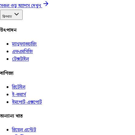
সকল ওডু অ্যাপস দেখুন
শিল্পখাত
উৎপাদন
ম্যানুফ্যাকচারিং
এফএমসিজি
টেক্সটাইল
বাণিজ্য
রিটেইল
ই-কমার্স
ইমপোর্ট-এক্সপোর্ট
অন্যান্য খাত
রিয়েল এস্টেট