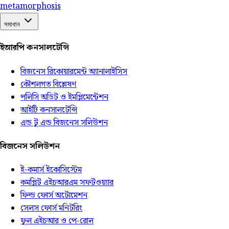
meta
morphosis
সমাধান
ইআরপি কনসালটেন্সি
বিজনেস রিকোয়ারমেন্ট অ্যানালাইসিস
কৌশলগত বিশ্লেষণ
পলিসি অডিট ও ইমপ্লিমেন্টেশন
আইটি কনসালটেন্সি
এন্ড টু এন্ড বিজনেস সলিউশন
বিজনেস সলিউশন
ই-কমার্স ইকোসিস্টেম
কমপ্লিট এইচআরএম সফটওয়্যার
ফিল্ড ফোর্স অটোমেশন
সেলস ফোর্স মনিটরিং
ফুল এইচআর ও পে-রোল