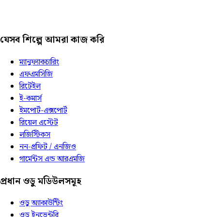
যেসব শিল্পে আমরা কাজ করি
ম্যানুফ্যাকচারিং
এফএমসিজি
রিটেইল
ই-কমার্স
ইমপোর্ট-এক্সপোর্ট
রিয়েল এস্টেট
লজিস্টিকস
নন-প্রফিট / এনজিও
গার্মেন্টস এন্ড আরএমজি
প্রধান ওডু মডিউলসমূহ
ওডু অ্যাকাউন্টিং
ওডু ইনভেন্টরি