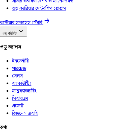
সার্ভার কনফিগারেশন ও ম্যানেজমেন্ট
ওডু ক্যারিয়ার মেন্টরশিপ প্রোগ্রাম
কাস্টমার সাকসেস স্টোরি
ওডু পরিচিতি
ওডু অ্যাপস
ইনভেন্টরি
পারচেজ
সেলস
অ্যাকাউন্টিং
ম্যানুফ্যাকচারিং
সিআরএম
প্রজেক্ট
বিজনেস এআই
তথ্য