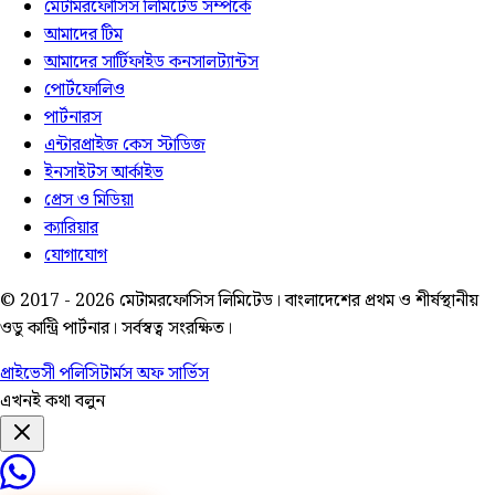
মেটামরফোসিস লিমিটেড সম্পর্কে
আমাদের টিম
আমাদের সার্টিফাইড কনসালট্যান্টস
পোর্টফোলিও
পার্টনারস
এন্টারপ্রাইজ কেস স্টাডিজ
ইনসাইটস আর্কাইভ
প্রেস ও মিডিয়া
ক্যারিয়ার
যোগাযোগ
© 2017 -
2026
মেটামরফোসিস লিমিটেড। বাংলাদেশের প্রথম ও শীর্ষস্থানীয়
ওডু কান্ট্রি পার্টনার। সর্বস্বত্ব সংরক্ষিত।
প্রাইভেসী পলিসি
টার্মস অফ সার্ভিস
এখনই কথা বলুন