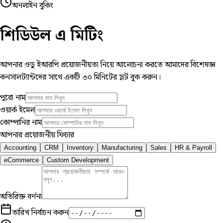
অনলাইন বুকিং
শিডিউল এ
মিটিং
আপনার ওডু ইআরপি প্রয়োজনীয়তা নিয়ে আলোচনা করতে আমাদের বিশেষজ্ঞ
কনসালট্যান্টদের সাথে একটি ৩০ মিনিটের স্লট বুক করুন।
পুরো নাম
ওয়ার্ক ইমেল
কোম্পানির নাম
আপনার প্রয়োজনীয় ফিচার
Accounting
CRM
Inventory
Manufacturing
Sales
HR & Payroll
eCommerce
Custom Development
অতিরিক্ত বর্ণনা
তারিখ নির্বাচন করুন