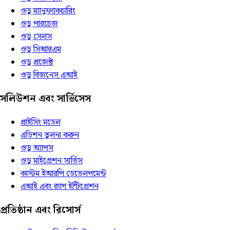
ওডু ম্যানুফ্যাকচারিং
ওডু পারচেজ
ওডু সেলস
ওডু সিআরএম
ওডু প্রজেক্ট
ওডু বিজনেস এআই
সলিউশন এবং সার্ভিসেস
প্রাইসিং মডেল
এডিশন তুলনা করুন
ওডু অ্যাপস
ওডু মাইগ্রেশন সার্ভিস
কাস্টম ইআরপি ডেভেলপমেন্ট
এআই এবং র‍্যাগ ইন্টিগ্রেশন
প্রতিষ্ঠান এবং রিসোর্স